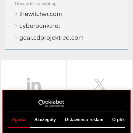
Dowiedz się więcej:
thewitcher.com
cyberpunk.net
gear.cdprojektred.com
LinkedIn
Facebook
Zgoda
Szczegóły
Ustawienia reklam
O plikach