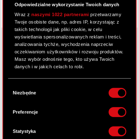
Odpowiedzialne wykorzystanie Twoich danych
Wraz z
naszymi 1022 partnerami
przetwarzamy
Twoje osobiste dane, np. adres IP, korzystając z
takich technologii jak pliki cookie, w celu
wyświetlania spersonalizowanych reklam i treści,
analizowania tychże, wychodzenia naprzeciw
oczekiwaniom użytkowników i rozwoju produktów.
O CD PROJEKT
Masz wybór odnośnie tego, kto używa Twoich
Grupa Kapitałowa
danych i w jakich celach to robi.
Nasz biznes
Jeśli wyrazisz na to zgodę, chcielibyśmy również:
Wybór
Inwestorzy
Gromadzić dane dotyczące Twojej
Niezbędne
zgody
lokalizacji geograficznej z dokładnością nawet
Zrównoważony rozwój
do kilku metrów
Identyfikować Twoje urządzenie, aktywnie
Preferencje
Media
analizując charakteryzującego je zbiory
danych (fingerprinting, czyli wirtualny odcisk
Kariera
palca)
Statystyka
Kontakt
Dowiedz się więcej odnośnie tego, jak Twoje