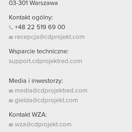
03-301
Warszawa
Kontakt ogólny:
+48
22
519
69
00
recepcja@cdprojekt.com
Wsparcie techniczne:
support.cdprojektred.com
Media i inwestorzy:
media@cdprojektred.com
gielda@cdprojekt.com
Kontakt WZA:
wza@cdprojekt.com