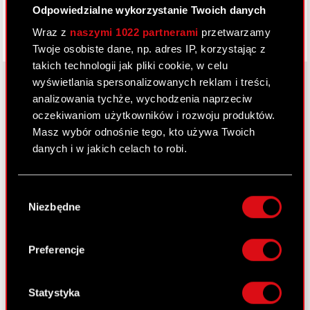
Odpowiedzialne wykorzystanie Twoich danych
Wraz z
naszymi 1022 partnerami
przetwarzamy
Twoje osobiste dane, np. adres IP, korzystając z
takich technologii jak pliki cookie, w celu
wyświetlania spersonalizowanych reklam i treści,
analizowania tychże, wychodzenia naprzeciw
oczekiwaniom użytkowników i rozwoju produktów.
O CD PROJEKT
Masz wybór odnośnie tego, kto używa Twoich
Grupa Kapitałowa
danych i w jakich celach to robi.
Nasz biznes
Jeśli wyrazisz na to zgodę, chcielibyśmy również:
Wybór
Inwestorzy
Gromadzić dane dotyczące Twojej
Niezbędne
zgody
lokalizacji geograficznej z dokładnością nawet
Zrównoważony rozwój
do kilku metrów
Identyfikować Twoje urządzenie, aktywnie
Preferencje
Media
analizując charakteryzującego je zbiory
danych (fingerprinting, czyli wirtualny odcisk
Kariera
palca)
Statystyka
Kontakt
Dowiedz się więcej odnośnie tego, jak Twoje