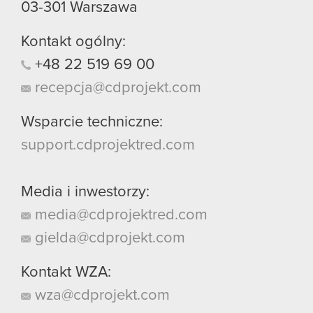
03-301
Warszawa
Kontakt ogólny:
+48
22
519
69
00
recepcja@cdprojekt.com
Wsparcie techniczne:
support.cdprojektred.com
Media i inwestorzy:
media@cdprojektred.com
gielda@cdprojekt.com
Kontakt WZA:
wza@cdprojekt.com