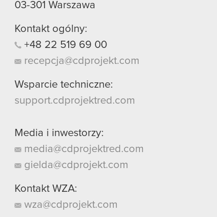
03-301
Warszawa
Kontakt ogólny:
+48
22
519
69
00
recepcja@cdprojekt.com
Wsparcie techniczne:
support.cdprojektred.com
Media i inwestorzy:
media@cdprojektred.com
gielda@cdprojekt.com
Kontakt WZA:
wza@cdprojekt.com