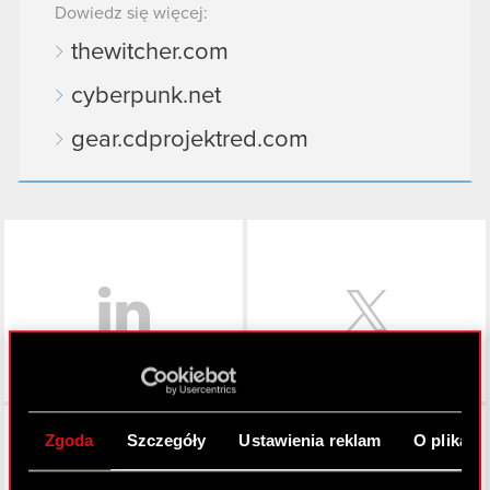
Dowiedz się więcej:
thewitcher.com
cyberpunk.net
gear.cdprojektred.com
LinkedIn
Facebook
Zgoda
Szczegóły
Ustawienia reklam
O plikach