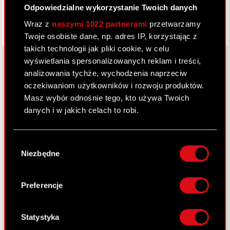
Odpowiedzialne wykorzystanie Twoich danych
Wraz z
naszymi 1022 partnerami
przetwarzamy
Twoje osobiste dane, np. adres IP, korzystając z
takich technologii jak pliki cookie, w celu
wyświetlania spersonalizowanych reklam i treści,
analizowania tychże, wychodzenia naprzeciw
oczekiwaniom użytkowników i rozwoju produktów.
O CD PROJEKT
Masz wybór odnośnie tego, kto używa Twoich
Grupa Kapitałowa
danych i w jakich celach to robi.
Nasz biznes
Jeśli wyrazisz na to zgodę, chcielibyśmy również:
Wybór
Inwestorzy
Gromadzić dane dotyczące Twojej
Niezbędne
zgody
lokalizacji geograficznej z dokładnością nawet
Zrównoważony rozwój
do kilku metrów
Identyfikować Twoje urządzenie, aktywnie
Preferencje
Media
analizując charakteryzującego je zbiory
danych (fingerprinting, czyli wirtualny odcisk
Kariera
palca)
Statystyka
Kontakt
Dowiedz się więcej odnośnie tego, jak Twoje