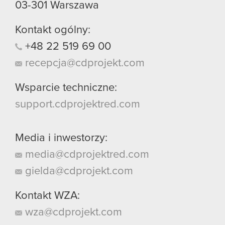
03-301
Warszawa
Kontakt ogólny:
+48
22
519
69
00
recepcja@cdprojekt.com
Wsparcie techniczne:
support.cdprojektred.com
Media i inwestorzy:
media@cdprojektred.com
gielda@cdprojekt.com
Kontakt WZA:
wza@cdprojekt.com