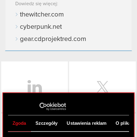
Dowiedz się więcej:
thewitcher.com
cyberpunk.net
gear.cdprojektred.com
LinkedIn
Facebook
Zgoda
Szczegóły
Ustawienia reklam
O plikach