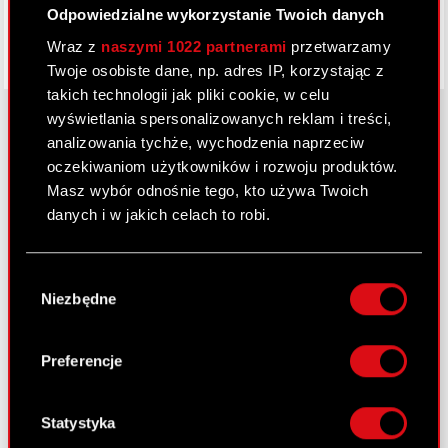
Odpowiedzialne wykorzystanie Twoich danych
Wraz z
naszymi 1022 partnerami
przetwarzamy
Twoje osobiste dane, np. adres IP, korzystając z
takich technologii jak pliki cookie, w celu
wyświetlania spersonalizowanych reklam i treści,
analizowania tychże, wychodzenia naprzeciw
oczekiwaniom użytkowników i rozwoju produktów.
O CD PROJEKT
Masz wybór odnośnie tego, kto używa Twoich
Grupa Kapitałowa
danych i w jakich celach to robi.
Nasz biznes
Jeśli wyrazisz na to zgodę, chcielibyśmy również:
Wybór
Inwestorzy
Gromadzić dane dotyczące Twojej
Niezbędne
zgody
lokalizacji geograficznej z dokładnością nawet
Zrównoważony rozwój
do kilku metrów
Identyfikować Twoje urządzenie, aktywnie
Preferencje
Media
analizując charakteryzującego je zbiory
danych (fingerprinting, czyli wirtualny odcisk
Kariera
palca)
Statystyka
Kontakt
Dowiedz się więcej odnośnie tego, jak Twoje