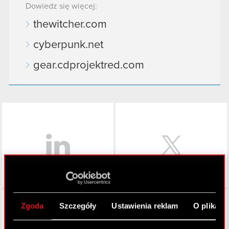
Dowiedz się więcej:
thewitcher.com
cyberpunk.net
gear.cdprojektred.com
LinkedIn
Facebook
Zgoda
Szczegóły
Ustawienia reklam
O plikach