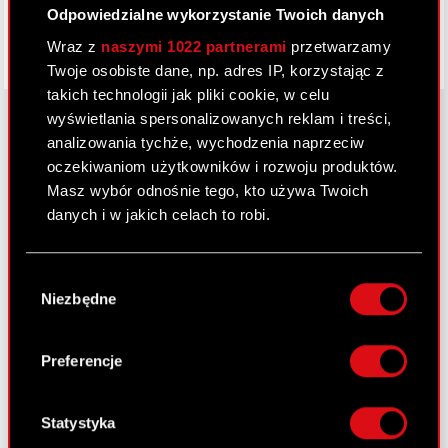
Odpowiedzialne wykorzystanie Twoich danych
Wraz z
naszymi 1022 partnerami
przetwarzamy
Twoje osobiste dane, np. adres IP, korzystając z
takich technologii jak pliki cookie, w celu
wyświetlania spersonalizowanych reklam i treści,
analizowania tychże, wychodzenia naprzeciw
oczekiwaniom użytkowników i rozwoju produktów.
O CD PROJEKT
Masz wybór odnośnie tego, kto używa Twoich
Grupa Kapitałowa
danych i w jakich celach to robi.
Nasz biznes
Jeśli wyrazisz na to zgodę, chcielibyśmy również:
Wybór
Inwestorzy
Gromadzić dane dotyczące Twojej
Niezbędne
zgody
lokalizacji geograficznej z dokładnością nawet
Zrównoważony rozwój
do kilku metrów
Identyfikować Twoje urządzenie, aktywnie
Preferencje
Media
analizując charakteryzującego je zbiory
danych (fingerprinting, czyli wirtualny odcisk
Kariera
palca)
Statystyka
Kontakt
Dowiedz się więcej odnośnie tego, jak Twoje