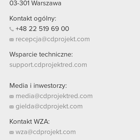
03-301
Warszawa
Kontakt ogólny:
+48
22
519
69
00
recepcja@cdprojekt.com
Wsparcie techniczne:
support.cdprojektred.com
Media i inwestorzy:
media@cdprojektred.com
gielda@cdprojekt.com
Kontakt WZA:
wza@cdprojekt.com