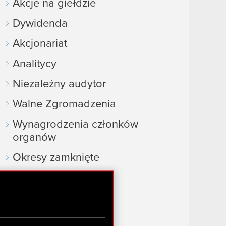
Akcje na giełdzie
Dywidenda
Akcjonariat
Analitycy
Niezależny audytor
Walne Zgromadzenia
Wynagrodzenia członków
organów
Okresy zamknięte
Kalendarz inwestora
FAQ
Przydatne linki