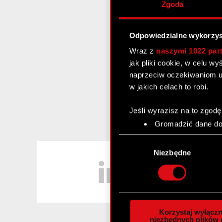
Zgoda
Odpowiedzialne wykorzys
Wraz z
naszymi 1022 par
jak pliki cookie, w celu w
naprzeciw oczekiwaniom u
w jakich celach to robi.
Jeśli wyrazisz na to zgodę
Gromadzić dane dot
Identyfikować Twoje
Wybór
czyli wirtualny odcisk 
LinkedIn
zgody
Niezbędne
Dowiedz się więcej odnośn
szczegółów
. W Deklaracj
Wykorzystujemy pliki cook
analizować ruch w naszej w
Korzystaj wyłączn
społecznościowym, reklam
niezbędnych plików 