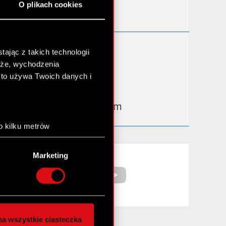
O plikach cookies
Kontakt IR
Dowiedz się więcej:
ając z takich technologii
chże, wychodzenia
thewitcher.com
kto używa Twoich danych i
cyberpunk.net
gear.cdprojektred.com
o kilku metrów
anych (fingerprinting,
Facebook
YouTube
Marketing
łasne preferencje w
sekcji
nej chwili.
społecznościowe i
ostępniamy partnerom
a wszystkie ciasteczka
 innymi danymi