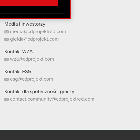
stanie z naszej witryny,
Media i inwestorzy:
media@cdprojektred.com
gielda@cdprojekt.com
Kontakt WZA:
wza@cdprojekt.com
Kontakt ESG:
esg@cdprojekt.com
Kontakt dla społeczności graczy:
contact.community@cdprojektred.com