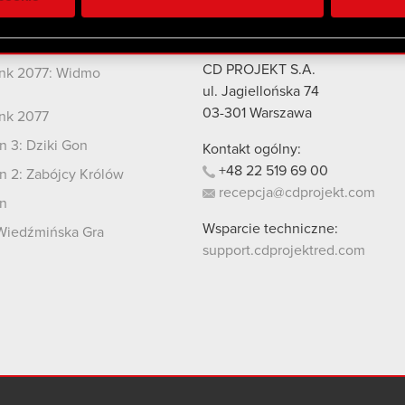
 uzyskanymi podczas korzystania z ich usług. Kontynuując korzy
lików cookie.
kty
Kontakt
CD PROJEKT S.A.
nk 2077: Widmo
i
ul. Jagiellońska 74
03-301
Warszawa
nk 2077
 3: Dziki Gon
Kontakt ogólny:
+48
22
519
69
00
 2: Zabójcy Królów
recepcja@cdprojekt.com
n
Wsparcie techniczne:
Wiedźmińska Gra
support.cdprojektred.com