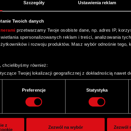
Szczegóły
Ustawienia reklam
tanie Twoich danych
tnerami
przetwarzamy Twoje osobiste dane, np. adres IP, korzyst
yświetlania spersonalizowanych reklam i treści, analizowania ty
żytkowników i rozwoju produktów. Masz wybór odnośnie tego, 
, chcielibyśmy również:
yczące Twojej lokalizacji geograficznej z dokładnością nawet d
 urządzenie, aktywnie analizując charakteryzującego je zbiory d
palca)
Twitter
Preferencje
Statystyka
ie tego, jak Twoje osobiste dane są przetwarzane oraz ustaw w
i plików cookie możesz zmienić lub wycofać swoją zgodę w dowol
ie do spersonalizowania treści i reklam, aby oferować funkcje 
itrynie. Informacje o tym, jak korzystasz z naszej witryny, ud
ie z
Zezwól na wybór
Zezwól n
owym i analitycznym. Partnerzy mogą połączyć te informacje z
cookie