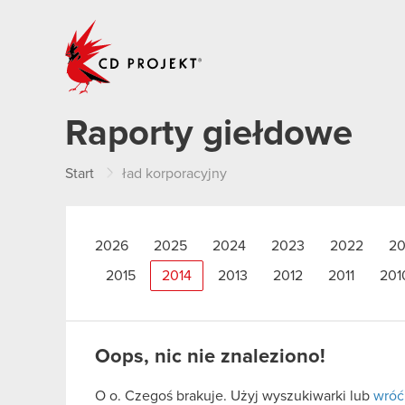
CD PROJEKT
Raporty giełdowe
Start
ład korporacyjny
2026
2025
2024
2023
2022
20
2015
2014
2013
2012
2011
201
Oops, nic nie znaleziono!
O o. Czegoś brakuje. Użyj wyszukiwarki lub
wróć