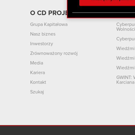
otrzymanymi od Ciebie lub
zgadasz się na używanie p
O CD PROJEKT
Produ
Grupa Kapitałowa
Cyberpu
Wolnośc
Nasz biznes
Cyberpu
Inwestorzy
Wiedźmin
Zrównoważony rozwój
Wiedźmin
Media
Wiedźmi
Kariera
GWINT: 
Kontakt
Karciana
Szukaj