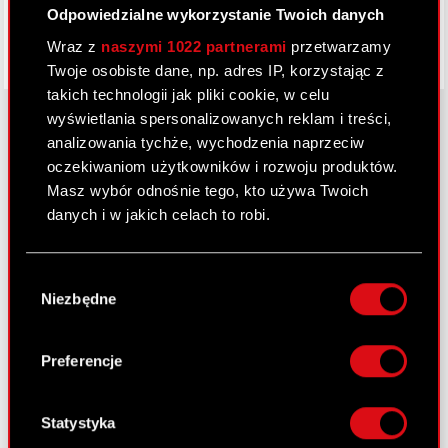
Odpowiedzialne wykorzystanie Twoich danych
Wraz z
naszymi 1022 partnerami
przetwarzamy
Twoje osobiste dane, np. adres IP, korzystając z
takich technologii jak pliki cookie, w celu
wyświetlania spersonalizowanych reklam i treści,
analizowania tychże, wychodzenia naprzeciw
oczekiwaniom użytkowników i rozwoju produktów.
O CD PROJEKT
Masz wybór odnośnie tego, kto używa Twoich
Grupa Kapitałowa
danych i w jakich celach to robi.
Nasz biznes
Jeśli wyrazisz na to zgodę, chcielibyśmy również:
Wybór
Inwestorzy
Gromadzić dane dotyczące Twojej
Niezbędne
zgody
lokalizacji geograficznej z dokładnością nawet
Zrównoważony rozwój
do kilku metrów
Identyfikować Twoje urządzenie, aktywnie
Preferencje
Media
analizując charakteryzującego je zbiory
danych (fingerprinting, czyli wirtualny odcisk
Kariera
palca)
Statystyka
Kontakt
Dowiedz się więcej odnośnie tego, jak Twoje