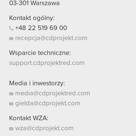
03-301
Warszawa
Kontakt ogólny:
+48
22
519
69
00
recepcja@cdprojekt.com
Wsparcie techniczne:
support.cdprojektred.com
Media i inwestorzy:
media@cdprojektred.com
gielda@cdprojekt.com
Kontakt WZA:
wza@cdprojekt.com