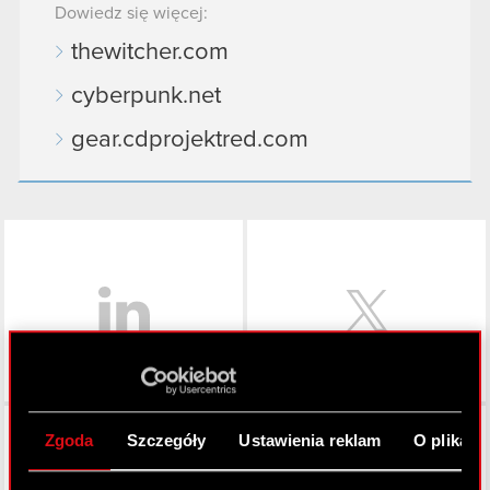
Dowiedz się więcej:
thewitcher.com
cyberpunk.net
gear.cdprojektred.com
LinkedIn
Facebook
Zgoda
Szczegóły
Ustawienia reklam
O plikach