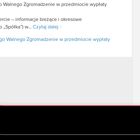
go Walnego Zgromadzenie w przedmiocie wypłaty
fercie – informacje bieżące i okresowe
ko „Spółka”) w…
Czytaj dalej
nego Walnego Zgromadzenie w przedmiocie wypłaty