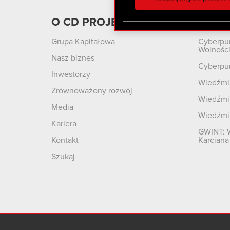
otrzymanymi od Ciebie lub
zgadasz się na używanie p
O CD PROJEKT
Produ
Grupa Kapitałowa
Cyberpu
Wolnośc
Nasz biznes
Cyberpu
Inwestorzy
Wiedźmin
Zrównoważony rozwój
Wiedźmin
Media
Wiedźmi
Kariera
GWINT: 
Kontakt
Karciana
Szukaj