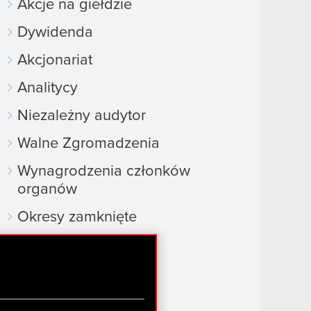
Akcje na giełdzie
Dywidenda
Akcjonariat
Analitycy
Niezależny audytor
Walne Zgromadzenia
Wynagrodzenia członków
organów
Okresy zamknięte
Kalendarz inwestora
FAQ
Przydatne linki