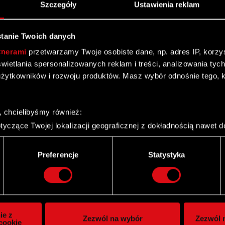
Szczegóły
Ustawienia reklam
tanie Twoich danych
tnerami
przetwarzamy Twoje osobiste dane, np. adres IP, korzyst
yświetlania spersonalizowanych reklam i treści, analizowania ty
żytkowników i rozwoju produktów. Masz wybór odnośnie tego, 
, chcielibyśmy również:
yczące Twojej lokalizacji geograficznej z dokładnością nawet d
 urządzenie, aktywnie analizując charakteryzującego je zbiory d
palca)
Twitter
Preferencje
Statystyka
ie tego, jak Twoje osobiste dane są przetwarzane oraz ustaw w
i plików cookie możesz zmienić lub wycofać swoją zgodę w dowol
ie do spersonalizowania treści i reklam, aby oferować funkcje 
itrynie. Informacje o tym, jak korzystasz z naszej witryny, ud
ie z
Zezwól na wybór
Zezwól n
owym i analitycznym. Partnerzy mogą połączyć te informacje z
cookie