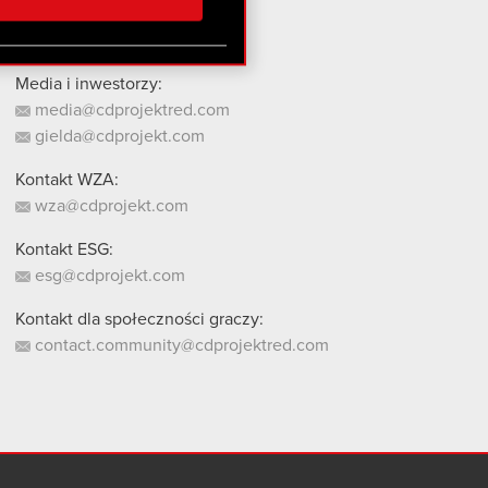
stanie z naszej witryny,
Media i inwestorzy:
media@cdprojektred.com
gielda@cdprojekt.com
Kontakt WZA:
wza@cdprojekt.com
Kontakt ESG:
esg@cdprojekt.com
Kontakt dla społeczności graczy:
contact.community@cdprojektred.com