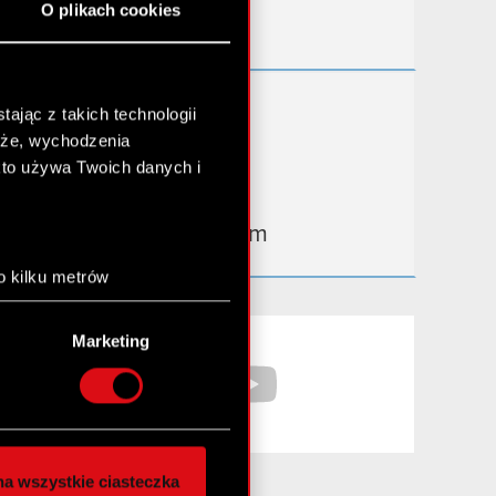
O plikach cookies
Kontakt IR
Dowiedz się więcej:
ając z takich technologii
chże, wychodzenia
thewitcher.com
kto używa Twoich danych i
cyberpunk.net
gear.cdprojektred.com
o kilku metrów
anych (fingerprinting,
Facebook
YouTube
Marketing
łasne preferencje w
sekcji
nej chwili.
społecznościowe i
ostępniamy partnerom
a wszystkie ciasteczka
 innymi danymi