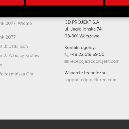
 uzyskanymi podczas korzystania z ich usług. Kontynuując korzy
lików cookie.
kty
Kontakt
CD PROJEKT S.A.
nk 2077: Widmo
i
ul. Jagiellońska 74
03-301
Warszawa
nk 2077
 3: Dziki Gon
Kontakt ogólny:
+48
22
519
69
00
 2: Zabójcy Królów
recepcja@cdprojekt.com
n
Wsparcie techniczne:
Wiedźmińska Gra
support.cdprojektred.com