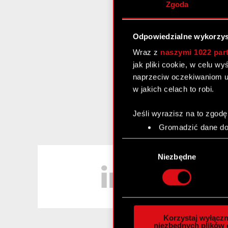
Zgoda
Odpowiedzialne wykorzys
Wraz z
naszymi 1022 par
jak pliki cookie, w celu w
naprzeciw oczekiwaniom u
w jakich celach to robi.
Jeśli wyrazisz na to zgodę
Gromadzić dane dot
Identyfikować Twoje
Wybór
czyli wirtualny odcisk 
LinkedIn
zgody
Niezbędne
Dowiedz się więcej odnośn
szczegółów
. W Deklaracj
Wykorzystujemy pliki cook
analizować ruch w naszej w
Korzystaj wyłączn
społecznościowym, reklam
niezbędnych plików 