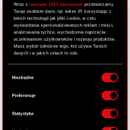
Wraz z
naszymi 1022 partnerami
przetwarzamy
Twoje osobiste dane, np. adres IP, korzystając z
takich technologii jak pliki cookie, w celu
wyświetlania spersonalizowanych reklam i treści,
O CD PROJEKT
analizowania tychże, wychodzenia naprzeciw
oczekiwaniom użytkowników i rozwoju produktów.
Grupa Kapitałowa
Masz wybór odnośnie tego, kto używa Twoich
danych i w jakich celach to robi.
Nasz biznes
Inwestorzy
Jeśli wyrazisz na to zgodę, chcielibyśmy również:
Wybór
Gromadzić dane dotyczące Twojej
Zrównoważony rozwój
Niezbędne
zgody
lokalizacji geograficznej z dokładnością nawet
Media
do kilku metrów
Identyfikować Twoje urządzenie, aktywnie
Preferencje
Kariera
analizując charakteryzującego je zbiory
danych (fingerprinting, czyli wirtualny odcisk
Kontakt
palca)
Statystyka
Szukaj
Dowiedz się więcej odnośnie tego, jak Twoje
osobiste dane są przetwarzane oraz ustaw własne