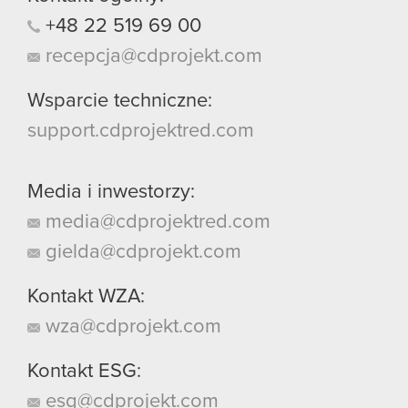
+48
22
519
69
00
recepcja@cdprojekt.com
Wsparcie techniczne:
support.cdprojektred.com
Media i inwestorzy:
media@cdprojektred.com
gielda@cdprojekt.com
Kontakt WZA:
wza@cdprojekt.com
Kontakt ESG:
esg@cdprojekt.com