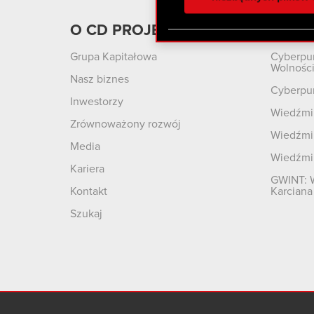
otrzymanymi od Ciebie lub
zgadasz się na używanie p
O CD PROJEKT
Produ
Grupa Kapitałowa
Cyberpu
Wolnośc
Nasz biznes
Cyberpu
Inwestorzy
Wiedźmin
Zrównoważony rozwój
Wiedźmin
Media
Wiedźmi
Kariera
GWINT: 
Kontakt
Karciana
Szukaj