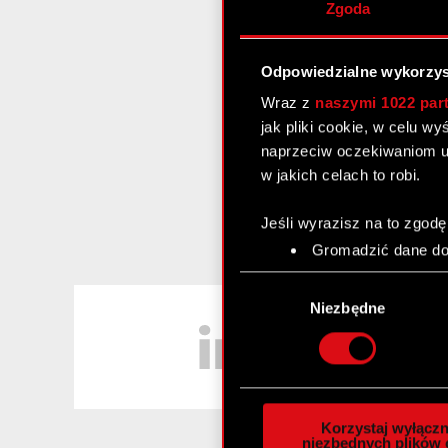
Zgoda
Odpowiedzialne wykorzys
Wraz z
naszymi 1022 par
jak pliki cookie, w celu w
naprzeciw oczekiwaniom u
w jakich celach to robi.
Jeśli wyrazisz na to zgodę
Gromadzić dane dot
Identyfikować Twoje
Wybór
czyli wirtualny odcisk 
LinkedIn
zgody
Niezbędne
Dowiedz się więcej odnośn
szczegółów
. W Deklaracj
Wykorzystujemy pliki cook
analizować ruch w naszej w
Korzystaj wyłączn
społecznościowym, reklam
niezbędnych plików 