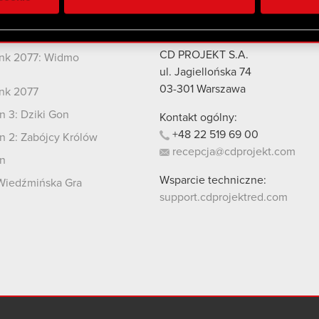
 uzyskanymi podczas korzystania z ich usług. Kontynuując korzy
lików cookie.
kty
Kontakt
CD PROJEKT S.A.
nk 2077: Widmo
i
ul. Jagiellońska 74
03-301
Warszawa
nk 2077
 3: Dziki Gon
Kontakt ogólny:
+48
22
519
69
00
 2: Zabójcy Królów
recepcja@cdprojekt.com
n
Wsparcie techniczne:
Wiedźmińska Gra
support.cdprojektred.com