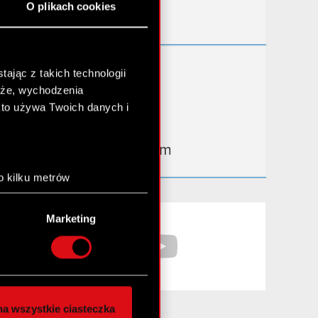
O plikach cookies
Kontakt IR
Dowiedz się więcej:
ając z takich technologii
chże, wychodzenia
thewitcher.com
kto używa Twoich danych i
cyberpunk.net
gear.cdprojektred.com
o kilku metrów
anych (fingerprinting,
Facebook
YouTube
Marketing
łasne preferencje w
sekcji
nej chwili.
społecznościowe i
ostępniamy partnerom
a wszystkie ciasteczka
 innymi danymi