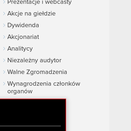
Prezentacje i webcasty
Akcje na giełdzie
Dywidenda
Akcjonariat
Analitycy
Niezależny audytor
Walne Zgromadzenia
Wynagrodzenia członków
organów
Okresy zamknięte
FAQ
Przydatne linki