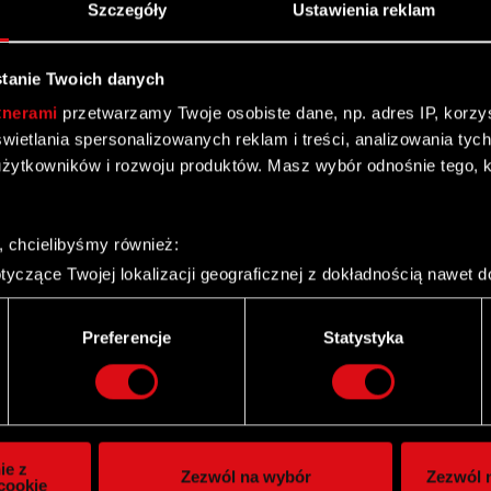
Szczegóły
Ustawienia reklam
tanie Twoich danych
tnerami
przetwarzamy Twoje osobiste dane, np. adres IP, korzyst
yświetlania spersonalizowanych reklam i treści, analizowania ty
żytkowników i rozwoju produktów. Masz wybór odnośnie tego, 
, chcielibyśmy również:
yczące Twojej lokalizacji geograficznej z dokładnością nawet d
 urządzenie, aktywnie analizując charakteryzującego je zbiory d
palca)
Twitter
Preferencje
Statystyka
ie tego, jak Twoje osobiste dane są przetwarzane oraz ustaw w
i plików cookie możesz zmienić lub wycofać swoją zgodę w dowol
ie do spersonalizowania treści i reklam, aby oferować funkcje 
itrynie. Informacje o tym, jak korzystasz z naszej witryny, ud
ie z
Zezwól na wybór
Zezwól n
owym i analitycznym. Partnerzy mogą połączyć te informacje z
cookie