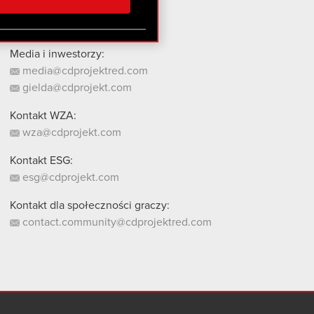
stanie z naszej witryny,
Media i inwestorzy:
media@cdprojektred.com
gielda@cdprojekt.com
Kontakt WZA:
wza@cdprojekt.com
Kontakt ESG:
esg@cdprojekt.com
Kontakt dla społeczności graczy:
contact.community@cdprojektred.com