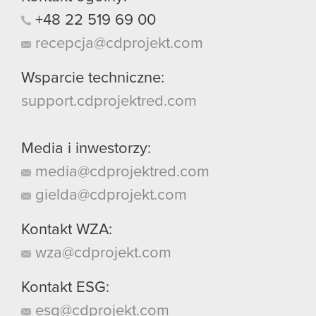
+48
22
519
69
00
recepcja@cdprojekt.com
Wsparcie techniczne:
support.cdprojektred.com
Media i inwestorzy:
media@cdprojektred.com
gielda@cdprojekt.com
Kontakt WZA:
wza@cdprojekt.com
Kontakt ESG:
esg@cdprojekt.com