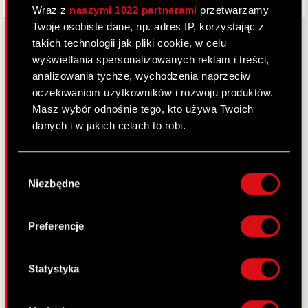
Wraz z
naszymi 1022 partnerami
przetwarzamy
Twoje osobiste dane, np. adres IP, korzystając z
takich technologii jak pliki cookie, w celu
wyświetlania spersonalizowanych reklam i treści,
O CD PROJEKT
analizowania tychże, wychodzenia naprzeciw
oczekiwaniom użytkowników i rozwoju produktów.
Grupa Kapitałowa
Masz wybór odnośnie tego, kto używa Twoich
danych i w jakich celach to robi.
Nasz biznes
Inwestorzy
Jeśli wyrazisz na to zgodę, chcielibyśmy również:
Wybór
Gromadzić dane dotyczące Twojej
Zrównoważony rozwój
Niezbędne
zgody
lokalizacji geograficznej z dokładnością nawet
Media
do kilku metrów
Identyfikować Twoje urządzenie, aktywnie
Preferencje
Kariera
analizując charakteryzującego je zbiory
danych (fingerprinting, czyli wirtualny odcisk
Kontakt
palca)
Statystyka
Szukaj
Dowiedz się więcej odnośnie tego, jak Twoje
osobiste dane są przetwarzane oraz ustaw własne