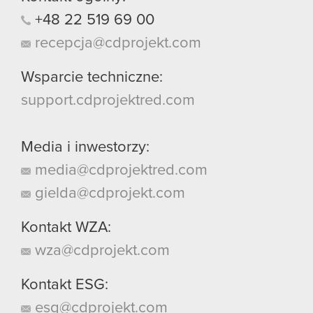
+48
22
519
69
00
recepcja@cdprojekt.com
Wsparcie techniczne:
support.cdprojektred.com
Media i inwestorzy:
media@cdprojektred.com
gielda@cdprojekt.com
Kontakt WZA:
wza@cdprojekt.com
Kontakt ESG:
esg@cdprojekt.com