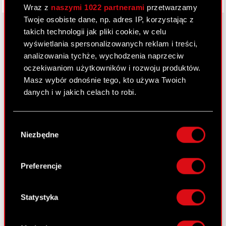
Wraz z
naszymi 1022 partnerami
przetwarzamy
Twoje osobiste dane, np. adres IP, korzystając z
takich technologii jak pliki cookie, w celu
wyświetlania spersonalizowanych reklam i treści,
O CD PROJEKT
analizowania tychże, wychodzenia naprzeciw
oczekiwaniom użytkowników i rozwoju produktów.
Grupa Kapitałowa
Masz wybór odnośnie tego, kto używa Twoich
danych i w jakich celach to robi.
Nasz biznes
Inwestorzy
Jeśli wyrazisz na to zgodę, chcielibyśmy również:
Wybór
Gromadzić dane dotyczące Twojej
Zrównoważony rozwój
Niezbędne
zgody
lokalizacji geograficznej z dokładnością nawet
Media
do kilku metrów
Identyfikować Twoje urządzenie, aktywnie
Preferencje
Kariera
analizując charakteryzującego je zbiory
danych (fingerprinting, czyli wirtualny odcisk
Kontakt
palca)
Statystyka
Szukaj
Dowiedz się więcej odnośnie tego, jak Twoje
osobiste dane są przetwarzane oraz ustaw własne