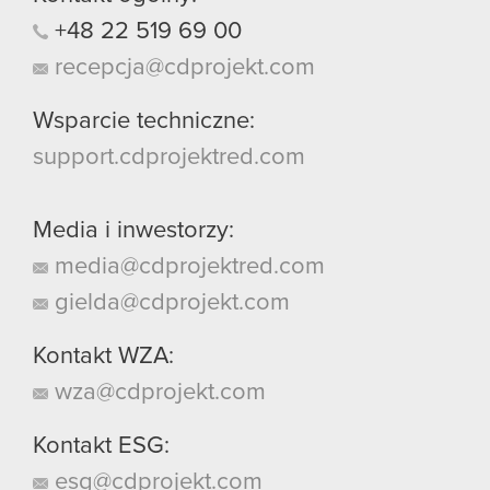
+48
22
519
69
00
recepcja@cdprojekt.com
Wsparcie techniczne:
support.cdprojektred.com
Media i inwestorzy:
media@cdprojektred.com
gielda@cdprojekt.com
Kontakt WZA:
wza@cdprojekt.com
Kontakt ESG:
esg@cdprojekt.com