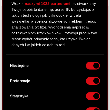
Wraz z
naszymi 1022 partnerami
przetwarzamy
Twoje osobiste dane, np. adres IP, korzystając z
takich technologii jak pliki cookie, w celu
wyświetlania spersonalizowanych reklam i treści,
O CD PROJEKT
analizowania tychże, wychodzenia naprzeciw
oczekiwaniom użytkowników i rozwoju produktów.
Grupa Kapitałowa
Masz wybór odnośnie tego, kto używa Twoich
danych i w jakich celach to robi.
Nasz biznes
Inwestorzy
Jeśli wyrazisz na to zgodę, chcielibyśmy również:
Wybór
Gromadzić dane dotyczące Twojej
Zrównoważony rozwój
Niezbędne
zgody
lokalizacji geograficznej z dokładnością nawet
Media
do kilku metrów
Identyfikować Twoje urządzenie, aktywnie
Preferencje
Kariera
analizując charakteryzującego je zbiory
danych (fingerprinting, czyli wirtualny odcisk
Kontakt
palca)
Statystyka
Szukaj
Dowiedz się więcej odnośnie tego, jak Twoje
osobiste dane są przetwarzane oraz ustaw własne