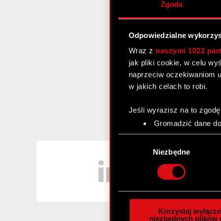
Zgoda
Odpowiedzialne wykorzys
Wraz z
naszymi 1022 par
jak pliki cookie, w celu w
naprzeciw oczekiwaniom u
w jakich celach to robi.
Jeśli wyrazisz na to zgodę
Gromadzić dane dot
Identyfikować Twoje
Wybór
czyli wirtualny odcisk 
LinkedIn
zgody
Niezbędne
Dowiedz się więcej odnośn
szczegółów
. W Deklaracj
Wykorzystujemy pliki cook
analizować ruch w naszej w
Korzystaj wyłączn
społecznościowym, reklam
niezbędnych plików 