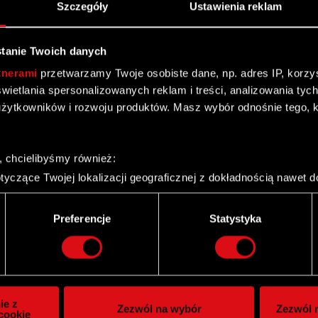
Szczegóły
Ustawienia reklam
tanie Twoich danych
tnerami
przetwarzamy Twoje osobiste dane, np. adres IP, korzyst
yświetlania spersonalizowanych reklam i treści, analizowania ty
żytkowników i rozwoju produktów. Masz wybór odnośnie tego, 
, chcielibyśmy również:
yczące Twojej lokalizacji geograficznej z dokładnością nawet d
 urządzenie, aktywnie analizując charakteryzującego je zbiory d
palca)
Twitter
Preferencje
Statystyka
ie tego, jak Twoje osobiste dane są przetwarzane oraz ustaw w
i plików cookie możesz zmienić lub wycofać swoją zgodę w dowol
ie do spersonalizowania treści i reklam, aby oferować funkcje 
itrynie. Informacje o tym, jak korzystasz z naszej witryny, ud
ie z
Zezwól na wybór
Zezwól n
owym i analitycznym. Partnerzy mogą połączyć te informacje z
cookie