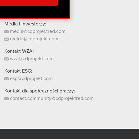
stanie z naszej witryny,
Media i inwestorzy:
media@cdprojektred.com
gielda@cdprojekt.com
Kontakt WZA:
wza@cdprojekt.com
Kontakt ESG:
esg@cdprojekt.com
Kontakt dla społeczności graczy:
contact.community@cdprojektred.com