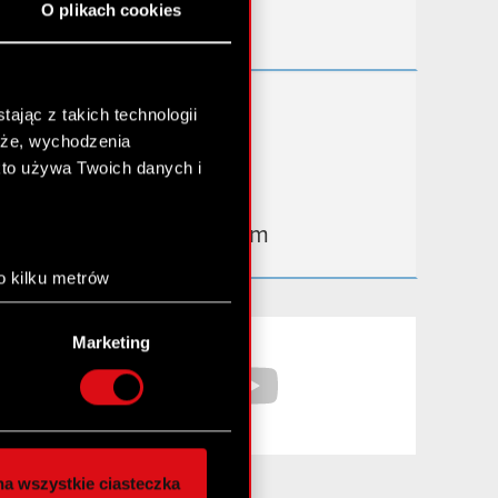
O plikach cookies
Kontakt IR
Dowiedz się więcej:
ając z takich technologii
chże, wychodzenia
thewitcher.com
kto używa Twoich danych i
cyberpunk.net
gear.cdprojektred.com
o kilku metrów
anych (fingerprinting,
Facebook
YouTube
Marketing
łasne preferencje w
sekcji
nej chwili.
społecznościowe i
ostępniamy partnerom
a wszystkie ciasteczka
 innymi danymi