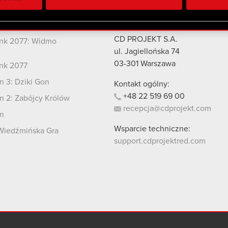
 uzyskanymi podczas korzystania z ich usług. Kontynuując korzy
lików cookie.
kty
Kontakt
CD PROJEKT S.A.
nk 2077: Widmo
i
ul. Jagiellońska 74
03-301
Warszawa
nk 2077
 3: Dziki Gon
Kontakt ogólny:
+48
22
519
69
00
 2: Zabójcy Królów
recepcja@cdprojekt.com
n
Wsparcie techniczne:
Wiedźmińska Gra
support.cdprojektred.com