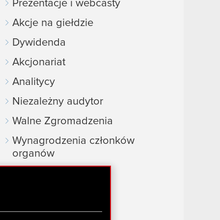
Prezentacje i webcasty
Akcje na giełdzie
Dywidenda
Akcjonariat
Analitycy
Niezależny audytor
Walne Zgromadzenia
Wynagrodzenia członków
organów
Okresy zamknięte
FAQ
Przydatne linki