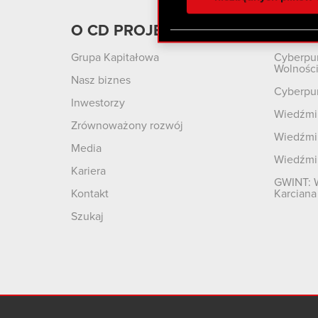
otrzymanymi od Ciebie lub
zgadasz się na używanie p
O CD PROJEKT
Produ
Grupa Kapitałowa
Cyberpu
Wolnośc
Nasz biznes
Cyberpu
Inwestorzy
Wiedźmin
Zrównoważony rozwój
Wiedźmin
Media
Wiedźmi
Kariera
GWINT: 
Kontakt
Karciana
Szukaj