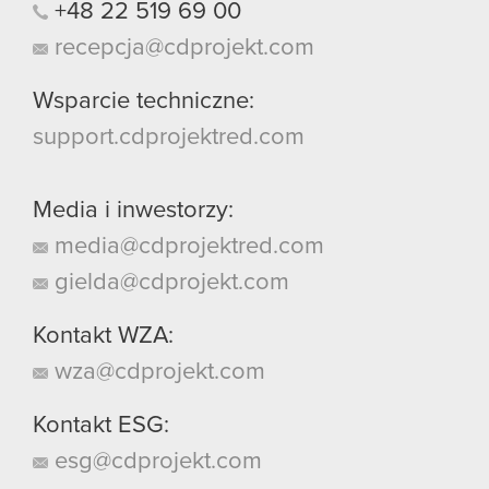
+48
22
519
69
00
recepcja@cdprojekt.com
Wsparcie techniczne:
support.cdprojektred.com
Media i inwestorzy:
media@cdprojektred.com
gielda@cdprojekt.com
Kontakt WZA:
wza@cdprojekt.com
Kontakt ESG:
esg@cdprojekt.com