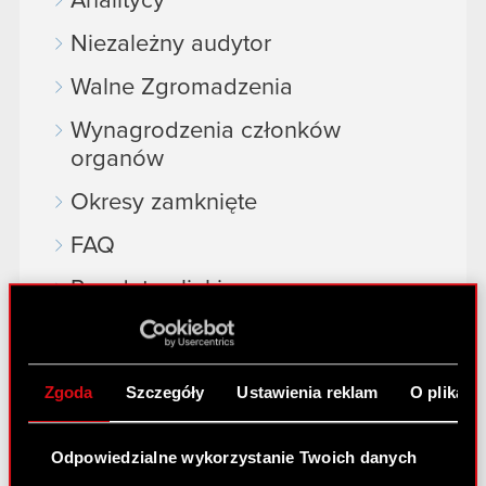
Analitycy
Niezależny audytor
Walne Zgromadzenia
Wynagrodzenia członków
organów
Okresy zamknięte
FAQ
Przydatne linki
Kontakt IR
Zgoda
Szczegóły
Ustawienia reklam
O plikach
Dowiedz się więcej:
thewitcher.com
Odpowiedzialne wykorzystanie Twoich danych