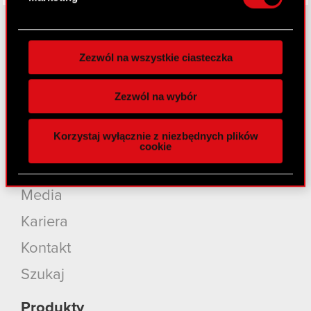
preferencje w
sekcji szczegółów
. W Deklaracji
plików cookie możesz zmienić lub wycofać swoją
zgodę w dowolnej chwili.
Zezwól na wszystkie ciasteczka
O CD PROJEKT
Wykorzystujemy pliki cookie do
spersonalizowania treści i reklam, aby oferować
Grupa Kapitałowa
Zezwól na wybór
funkcje społecznościowe i analizować ruch w
Nasz biznes
naszej witrynie. Informacje o tym, jak korzystasz
Korzystaj wyłącznie z niezbędnych plików
z naszej witryny, udostępniamy partnerom
Inwestorzy
cookie
społecznościowym, reklamowym i analitycznym.
Zrównoważony rozwój
Partnerzy mogą połączyć te informacje z innymi
danymi otrzymanymi od Ciebie lub uzyskanymi
Media
podczas korzystania z ich usług. Kontynuując
Kariera
korzystanie z naszej witryny, zgadasz się na
używanie plików cookie.
Kontakt
Szukaj
Produkty