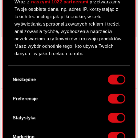
cyberpunk.net
Wraz z
naszymi 1022 partnerami
przetwarzamy
Twoje osobiste dane, np. adres IP, korzystając z
gear.cdprojektred.com
takich technologii jak pliki cookie, w celu
wyświetlania spersonalizowanych reklam i treści,
analizowania tychże, wychodzenia naprzeciw
oczekiwaniom użytkowników i rozwoju produktów.
LinkedIn
Masz wybór odnośnie tego, kto używa Twoich
danych i w jakich celach to robi.
Jeśli wyrazisz na to zgodę, chcielibyśmy również:
Wybór
Gromadzić dane dotyczące Twojej
Niezbędne
zgody
lokalizacji geograficznej z dokładnością nawet
do kilku metrów
Facebook
Identyfikować Twoje urządzenie, aktywnie
Preferencje
analizując charakteryzującego je zbiory
danych (fingerprinting, czyli wirtualny odcisk
palca)
Statystyka
Dowiedz się więcej odnośnie tego, jak Twoje
osobiste dane są przetwarzane oraz ustaw własne
Marketing