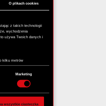
O plikach cookies
ając z takich technologii
chże, wychodzenia
kto używa Twoich danych i
o kilku metrów
anych (fingerprinting,
Marketing
łasne preferencje w
sekcji
nej chwili.
społecznościowe i
ostępniamy partnerom
a wszystkie ciasteczka
 innymi danymi