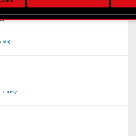
 uzyskanymi podczas korzystania z ich usług. Kontynuując korzy
lików cookie.
ta
ekta)
ej umowy