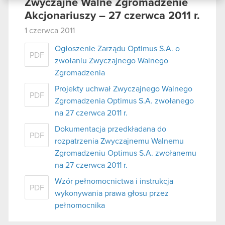
danymi otrzymanymi od Ciebie lub uzyskanymi
Zwyczajne Walne Zgromadzenie
podczas korzystania z ich usług. Kontynuując
Akcjonariuszy – 27 czerwca 2011 r.
korzystanie z naszej witryny, zgadasz się na
1 czerwca 2011
używanie plików cookie.
Ogłoszenie Zarządu Optimus S.A. o
PDF
zwołaniu Zwyczajnego Walnego
Zgromadzenia
Projekty uchwał Zwyczajnego Walnego
PDF
Zgromadzenia Optimus S.A. zwołanego
na 27 czerwca 2011 r.
Dokumentacja przedkładana do
PDF
rozpatrzenia Zwyczajnemu Walnemu
Zgromadzeniu Optimus S.A. zwołanemu
na 27 czerwca 2011 r.
Wzór pełnomocnictwa i instrukcja
PDF
wykonywania prawa głosu przez
pełnomocnika