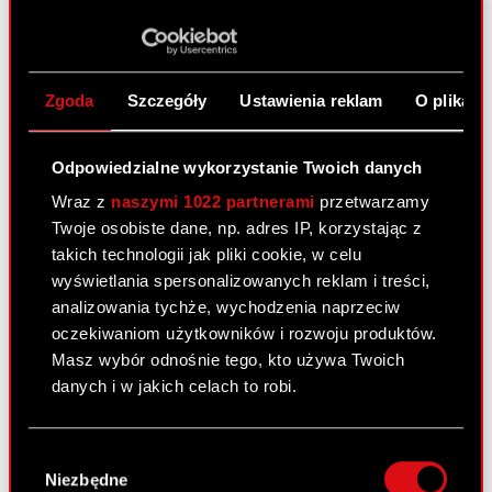
30 czerwca 2011
Zawarcie znaczącej umowy przez
PDF
podmiot zależny
Zgoda
Szczegóły
Ustawienia reklam
O plikach
Raport bieżący nr 40/2011
Odpowiedzialne wykorzystanie Twoich danych
28 czerwca 2011
Wraz z
naszymi 1022 partnerami
przetwarzamy
Twoje osobiste dane, np. adres IP, korzystając z
Akcjonariusze posiadający co najmniej
PDF
takich technologii jak pliki cookie, w celu
5% głosów na Zwyczajnym Walnym
wyświetlania spersonalizowanych reklam i treści,
Zgromadzeniu Akcjonariuszy Spółki.
analizowania tychże, wychodzenia naprzeciw
oczekiwaniom użytkowników i rozwoju produktów.
Masz wybór odnośnie tego, kto używa Twoich
Raport bieżący nr 39/2011
danych i w jakich celach to robi.
28 czerwca 2011
Uchwały podjęte przez Zwyczajne Walne
Jeśli wyrazisz na to zgodę, chcielibyśmy również:
PDF
Wybór
Zgromadzenie Akcjonariuszy Spółki
Gromadzić dane dotyczące Twojej
Niezbędne
zgody