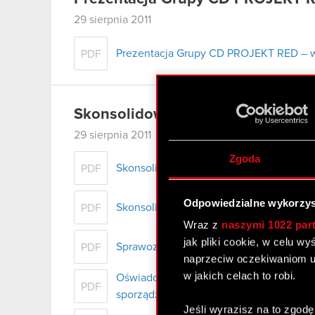
29 sierpnia 2011
Prezentacja Grupy CD PROJEKT RED – wy
PDF
Skonsolidowany raport półroczny
29 sierpnia 2011
Zgoda
Skonsolidowany raport za 1 półrocze 2011 
PDF
Odpowiedzialne wykorzys
Skonsolidowane półroczne sprawozdanie 
PDF
Wraz z
naszymi 1022 par
jak pliki cookie, w celu w
Sprawozdanie Zarządu z działalności Gr
PDF
naprzeciw oczekiwaniom u
w jakich celach to robi.
Oświadczenia Zarządu w sprawie podmio
PDF
sporządzenia sprawozdania finansoweg
Jeśli wyrazisz na to zgodę