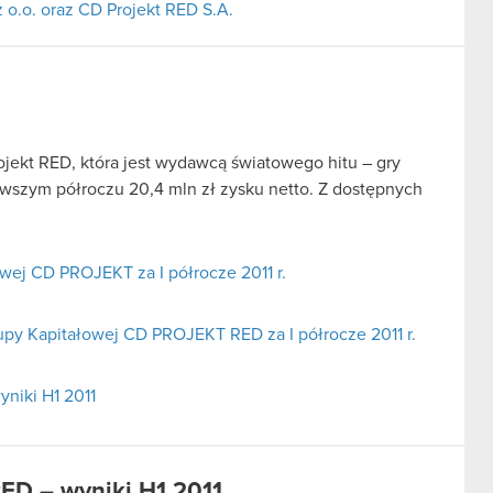
 o.o. oraz CD Projekt RED S.A.
jekt RED, która jest wydawcą światowego hitu – gry
wszym półroczu 20,4 mln zł zysku netto. Z dostępnych
ej CD PROJEKT za I półrocze 2011 r.
upy Kapitałowej CD PROJEKT RED za I półrocze 2011 r.
niki H1 2011
ED – wyniki H1 2011