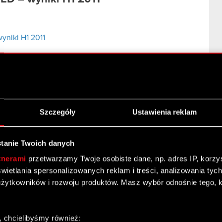
niki H1 2011
 – 2011
Szczegóły
Ustawienia reklam
r. - ESPI
tanie Twoich danych
finansowe za 1 kw. 2011 r.
tnerami
przetwarzamy Twoje osobiste dane, np. adres IP, korzyst
yświetlania spersonalizowanych reklam i treści, analizowania ty
upy Kapitałowej CD PROJEKT za 1 kw. 2011 r.
żytkowników i rozwoju produktów. Masz wybór odnośnie tego, 
tu uprawnionego do badania oraz rzetelności
o
, chcielibyśmy również: