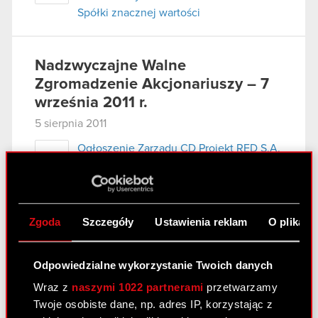
Spółki znacznej wartości
Nadzwyczajne Walne
Zgromadzenie Akcjonariuszy – 7
września 2011 r.
5 sierpnia 2011
Ogłoszenie Zarządu CD Projekt RED S.A.
PDF
o zwołaniu Nadzwyczajnego Walnego
Zgromadzenia
Projekty uchwał Nadzwyczajnego
PDF
Zgoda
Szczegóły
Ustawienia reklam
O plikach
Walnego Zgromadzenia CD Projekt RED
S.A. zwołanego na dzień 7 września 2011
r.
Odpowiedzialne wykorzystanie Twoich danych
Wzór pełnomocnictwa i instrukcja
Wraz z
naszymi 1022 partnerami
przetwarzamy
PDF
wykonywania prawa głosu przez
Twoje osobiste dane, np. adres IP, korzystając z
pełnomocnika