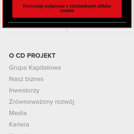
Korzystaj wyłącznie z niezbędnych plików
z naszej witryny, udostępniamy partnerom
cookie
społecznościowym, reklamowym i analitycznym.
Partnerzy mogą połączyć te informacje z innymi
danymi otrzymanymi od Ciebie lub uzyskanymi
podczas korzystania z ich usług. Kontynuując
korzystanie z naszej witryny, zgadasz się na
używanie plików cookie.
O CD PROJEKT
Grupa Kapitałowa
Nasz biznes
Inwestorzy
Zrównoważony rozwój
Media
Kariera