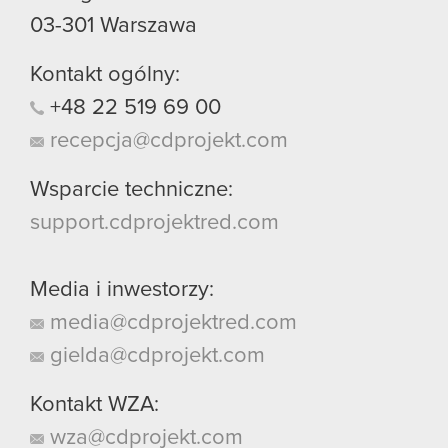
03-301
Warszawa
Kontakt ogólny:
+48
22
519
69
00
recepcja@cdprojekt.com
Wsparcie techniczne:
support.cdprojektred.com
Media i inwestorzy:
media@cdprojektred.com
gielda@cdprojekt.com
Kontakt WZA:
wza@cdprojekt.com