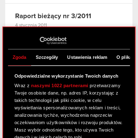
Raport bieżący nr 3/2011
4 stycznia 2011
Odwołanie prokury samoistnej i
PDF
ustanowienie prokur łącznych
Zgoda
Szczegóły
Ustawienia reklam
O plikach
Raport bieżący nr 2/2011
3 stycznia 2011
Odpowiedzialne wykorzystanie Twoich danych
Wraz z
naszymi 1022 partnerami
przetwarzamy
Rejestracja połączenia Optimus S.A. ze
PDF
Twoje osobiste dane, np. adres IP, korzystając z
spółką zależną CDP Investment sp. z
takich technologii jak pliki cookie, w celu
o.o., zmian w Statucie Spółki oraz
wyświetlania spersonalizowanych reklam i treści,
warunkowego podwyższenia kapitału
analizowania tychże, wychodzenia naprzeciw
zakładowego Spółki.
oczekiwaniom użytkowników i rozwoju produktów.
Załącznik
Masz wybór odnośnie tego, kto używa Twoich
PDF
danych i w jakich celach to robi.