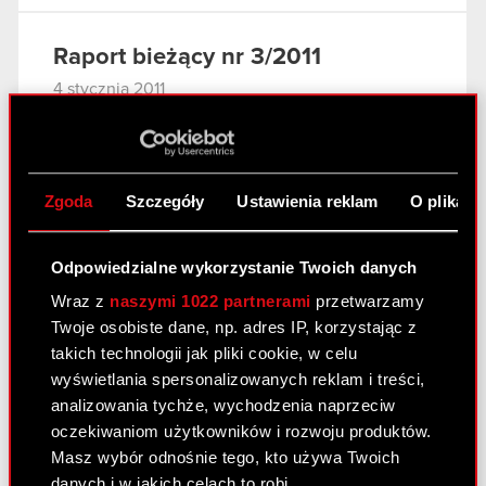
Raport bieżący nr 3/2011
4 stycznia 2011
Odwołanie prokury samoistnej i
PDF
ustanowienie prokur łącznych
Zgoda
Szczegóły
Ustawienia reklam
O plikach
Raport bieżący nr 2/2011
3 stycznia 2011
Odpowiedzialne wykorzystanie Twoich danych
Wraz z
naszymi 1022 partnerami
przetwarzamy
Rejestracja połączenia Optimus S.A. ze
PDF
Twoje osobiste dane, np. adres IP, korzystając z
spółką zależną CDP Investment sp. z
takich technologii jak pliki cookie, w celu
o.o., zmian w Statucie Spółki oraz
wyświetlania spersonalizowanych reklam i treści,
warunkowego podwyższenia kapitału
analizowania tychże, wychodzenia naprzeciw
zakładowego Spółki.
oczekiwaniom użytkowników i rozwoju produktów.
Załącznik
Masz wybór odnośnie tego, kto używa Twoich
PDF
danych i w jakich celach to robi.