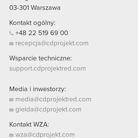
03-301
Warszawa
Kontakt ogólny:
+48
22
519
69
00
recepcja@cdprojekt.com
Wsparcie techniczne:
support.cdprojektred.com
Media i inwestorzy:
media@cdprojektred.com
gielda@cdprojekt.com
Kontakt WZA:
wza@cdprojekt.com