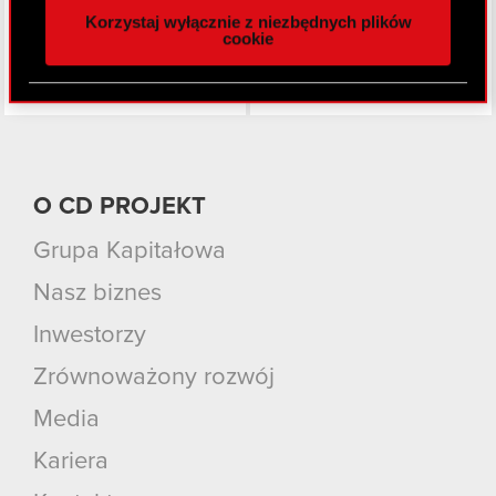
Korzystaj wyłącznie z niezbędnych plików
z naszej witryny, udostępniamy partnerom
cookie
społecznościowym, reklamowym i analitycznym.
Partnerzy mogą połączyć te informacje z innymi
danymi otrzymanymi od Ciebie lub uzyskanymi
podczas korzystania z ich usług. Kontynuując
korzystanie z naszej witryny, zgadasz się na
używanie plików cookie.
O CD PROJEKT
Grupa Kapitałowa
Nasz biznes
Inwestorzy
Zrównoważony rozwój
Media
Kariera