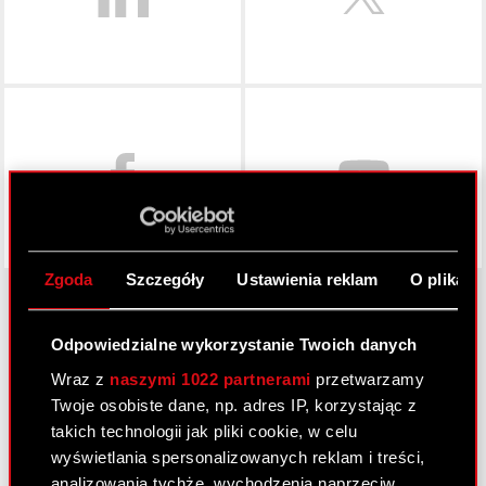
Facebook
Zgoda
Szczegóły
Ustawienia reklam
O plikach
Odpowiedzialne wykorzystanie Twoich danych
O CD PROJEKT
Wraz z
naszymi 1022 partnerami
przetwarzamy
Grupa Kapitałowa
Twoje osobiste dane, np. adres IP, korzystając z
takich technologii jak pliki cookie, w celu
Nasz biznes
wyświetlania spersonalizowanych reklam i treści,
Inwestorzy
analizowania tychże, wychodzenia naprzeciw