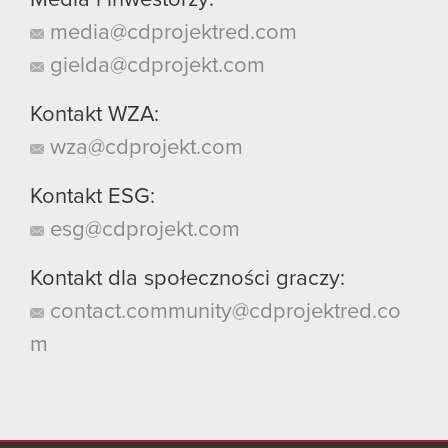
Media i inwestorzy:
media@cdprojektred.com
gielda@cdprojekt.com
Kontakt WZA:
wza@cdprojekt.com
Kontakt ESG:
esg@cdprojekt.com
Kontakt dla społeczności graczy:
contact.community@cdprojektred.co
m