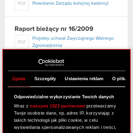
Powołanie Zarządu kolejnej kadencji
PDF
Raport bieżący nr 16/2009
Projekty uchwał Zwyczajnego Walnego
PDF
Zgromadzenia
Załącznik
PDF
Zgoda
Szczegóły
Ustawienia reklam
O plikach
Raport bieżący nr 15/2009
Informacja o zwołaniu Zwyczajnego
Odpowiedzialne wykorzystanie Twoich danych
PDF
Walnego Zgromadzenia Spółki
Wraz z
naszymi 1022 partnerami
przetwarzamy
Twoje osobiste dane, np. adres IP, korzystając z
Załącznik
PDF
takich technologii jak pliki cookie, w celu
wyświetlania spersonalizowanych reklam i treści,