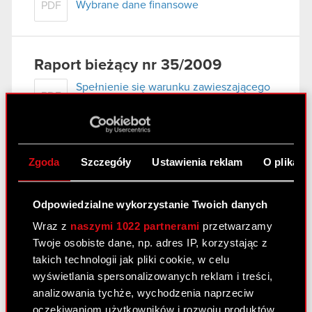
Wybrane dane finansowe
PDF
Raport bieżący nr 35/2009
Spełnienie się warunku zawieszającego
PDF
znaczącej Umowy
Raport bieżący nr 33/2009
Zgoda
Szczegóły
Ustawienia reklam
O plikach
Raport bieżący nr 33/2009
PDF
Odpowiedzialne wykorzystanie Twoich danych
Załącznik
PDF
Wraz z
naszymi 1022 partnerami
przetwarzamy
Twoje osobiste dane, np. adres IP, korzystając z
takich technologii jak pliki cookie, w celu
wyświetlania spersonalizowanych reklam i treści,
Raport bieżący nr 34/2009
analizowania tychże, wychodzenia naprzeciw
oczekiwaniom użytkowników i rozwoju produktów.