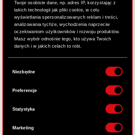
Twoje osobiste dane, np. adres IP, korzystając z
takich technologii jak pliki cookie, w celu
Raport bieżący nr 46/2009
wyświetlania spersonalizowanych reklam i treści,
OGŁOSZENIE ZARZĄDU OPTIMUS
analizowania tychże, wychodzenia naprzeciw
PDF
SPÓŁKA AKCYJNA O ZWOŁANIU
oczekiwaniom użytkowników i rozwoju produktów.
NADZWYCZAJNEGO WALNEGO
Masz wybór odnośnie tego, kto używa Twoich
ZGROMADZENIA
danych i w jakich celach to robi.
Załącznik
PDF
Jeśli wyrazisz na to zgodę, chcielibyśmy również:
Wybór
Gromadzić dane dotyczące Twojej
Niezbędne
zgody
lokalizacji geograficznej z dokładnością nawet
do kilku metrów
Raport bieżący nr 47/2009
Identyfikować Twoje urządzenie, aktywnie
Preferencje
analizując charakteryzującego je zbiory
Informacja udzielona akcjonariuszowi.
PDF
danych (fingerprinting, czyli wirtualny odcisk
palca)
Statystyka
Dowiedz się więcej odnośnie tego, jak Twoje
Nadzwyczajne Walne
osobiste dane są przetwarzane oraz ustaw własne
Marketing
Zgromadzenie Akcjonariuszy – 19
preferencje w
sekcji szczegółów
. W Deklaracji