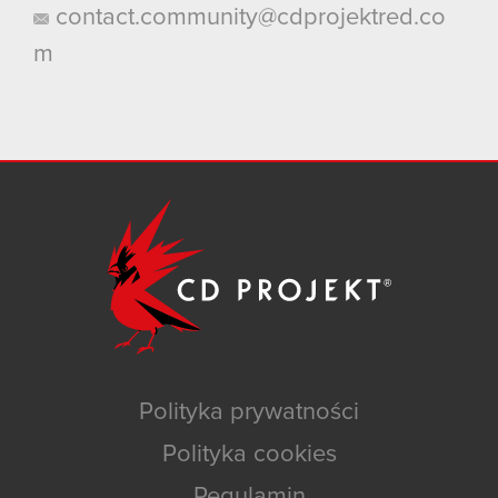
contact.community@cdprojektred.co
m
Polityka prywatności
Polityka cookies
Regulamin