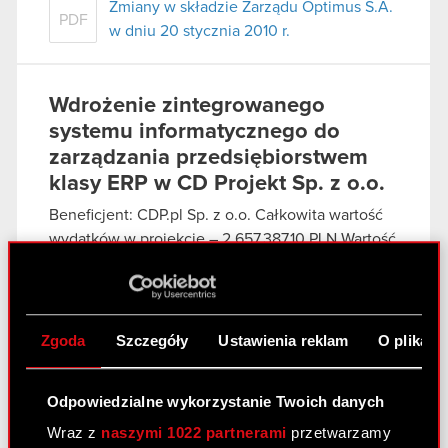
Zmiany w składzie Zarządu Optimus S.A.
PDF
w dniu 20 stycznia 2010 r.
Wdrożenie zintegrowanego
systemu informatycznego do
zarządzania przedsiębiorstwem
klasy ERP w CD Projekt Sp. z o.o.
Beneficjent: CDP.pl Sp. z o.o. Całkowita wartość
wydatków w projekcie – 2.657.387,10 PLN Wartość
otrzymanego dofinansowania…
Czytaj dalej
Raport bieżący nr 48/2009
Zgoda
Szczegóły
Ustawienia reklam
O plikach
Akcjonariusze posiadający powyżej 5%
PDF
głosów na Nadzwyczajnym Walnym
Odpowiedzialne wykorzystanie Twoich danych
Zgromadzeniu 11 grudnia 2009 r.
Wraz z
naszymi 1022 partnerami
przetwarzamy