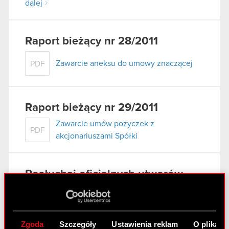
dalej
Raport bieżący nr 28/2011
Zawarcie aneksu do umowy znaczącej
PDF
Raport bieżący nr 29/2011
Zawarcie umów pożyczek z
PDF
akcjonariuszami Spółki
Posłuchaj oficjalnych utworów
muzycznych promujących
Wiedźmina 2!
Zgoda
Szczegóły
Ustawienia reklam
O plikach