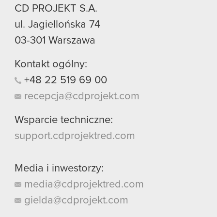
CD PROJEKT S.A.
ul. Jagiellońska 74
03-301
Warszawa
Kontakt ogólny:
+48
22
519
69
00
recepcja@cdprojekt.com
Wsparcie techniczne:
support.cdprojektred.com
Media i inwestorzy:
media@cdprojektred.com
gielda@cdprojekt.com