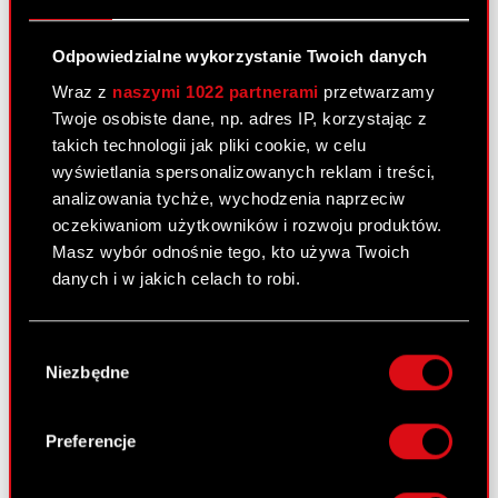
Odpowiedzialne wykorzystanie Twoich danych
Wraz z
naszymi 1022 partnerami
przetwarzamy
Twoje osobiste dane, np. adres IP, korzystając z
takich technologii jak pliki cookie, w celu
wyświetlania spersonalizowanych reklam i treści,
Firma CD Projekt i CD Projekt RED mają
analizowania tychże, wychodzenia naprzeciw
przyjemność poinformować o nawiązaniu
oczekiwaniom użytkowników i rozwoju produktów.
współpracy z Maciejem Balcarem i zespołem…
Masz wybór odnośnie tego, kto używa Twoich
Czytaj dalej
danych i w jakich celach to robi.
Jeśli wyrazisz na to zgodę, chcielibyśmy również:
Wybór
Wiedźmin 2: Zabójcy Królów –
Gromadzić dane dotyczące Twojej
Niezbędne
zgody
Edycja Kolekcjonerska bije kolejny
lokalizacji geograficznej z dokładnością nawet
rekord!
do kilku metrów
Identyfikować Twoje urządzenie, aktywnie
Preferencje
analizując charakteryzującego je zbiory
danych (fingerprinting, czyli wirtualny odcisk