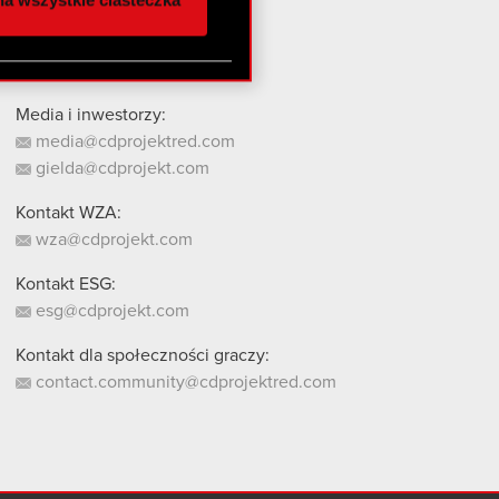
a wszystkie ciasteczka
 innymi danymi
stanie z naszej witryny,
Media i inwestorzy:
media@cdprojektred.com
gielda@cdprojekt.com
Kontakt WZA:
wza@cdprojekt.com
Kontakt ESG:
esg@cdprojekt.com
Kontakt dla społeczności graczy:
contact.community@cdprojektred.com