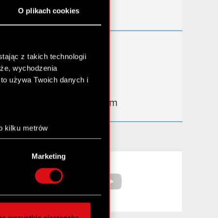
O plikach cookies
Kontakt IR
Dowiedz się więcej:
ając z takich technologii
thewitcher.com
chże, wychodzenia
kto używa Twoich danych i
cyberpunk.net
gear.cdprojektred.com
o kilku metrów
anych (fingerprinting,
Marketing
Facebook
YouTube
łasne preferencje w
sekcji
nej chwili.
społecznościowe i
ostępniamy partnerom