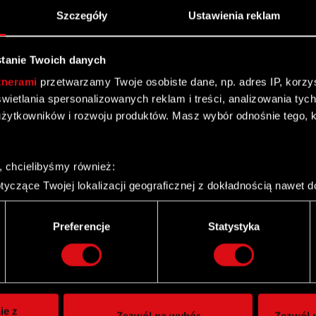
Szczegóły
Ustawienia reklam
tanie Twoich danych
 Zgromadzenia CD PROJEKT S.A. zwołanego na 23 maja
tnerami
przetwarzamy Twoje osobiste dane, np. adres IP, korzyst
yświetlania spersonalizowanych reklam i treści, analizowania ty
żytkowników i rozwoju produktów. Masz wybór odnośnie tego, 
rzenia Zwyczajnemu Walnemu Zgromadzeniu CD
nywania prawa głosu przez pełnomocnika
, chcielibyśmy również:
yczące Twojej lokalizacji geograficznej z dokładnością nawet d
 urządzenie, aktywnie analizując charakteryzującego je zbiory d
palca)
Preferencje
Statystyka
Twitter
ie tego, jak Twoje osobiste dane są przetwarzane oraz ustaw w
i plików cookie możesz zmienić lub wycofać swoją zgodę w dowol
ie do spersonalizowania treści i reklam, aby oferować funkcje 
itrynie. Informacje o tym, jak korzystasz z naszej witryny, ud
ie z