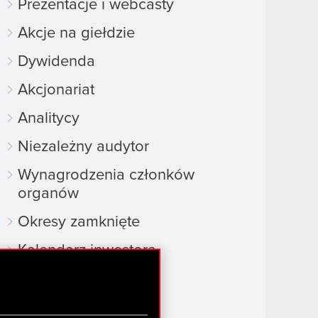
Prezentacje i webcasty
Akcje na giełdzie
Dywidenda
Akcjonariat
Analitycy
Niezależny audytor
Wynagrodzenia członków
organów
Okresy zamknięte
Kalendarz inwestora
FAQ
Przydatne linki