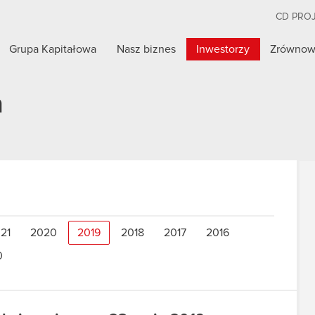
CD PRO
Grupa Kapitałowa
Nasz biznes
Inwestorzy
Zrównow
a
21
2020
2019
2018
2017
2016
0