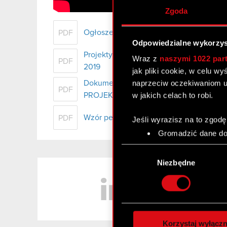
Zgoda
Ogłoszenie o zwołaniu ZWZA
PDF
Odpowiedzialne wykorzys
Projekty uchwał Zwyczajnego Walnego
Wraz z
naszymi 1022 par
PDF
2019
jak pliki cookie, w celu w
naprzeciw oczekiwaniom u
Dokumentacja przedkładana do rozpat
PDF
w jakich celach to robi.
PROJEKT S.A.
Wzór pełnomocnictwa i instrukcja wyko
PDF
Jeśli wyrazisz na to zgodę
Gromadzić dane dot
Identyfikować Twoje
Wybór
czyli wirtualny odcisk 
zgody
Niezbędne
LinkedIn
Dowiedz się więcej odnośn
szczegółów
. W Deklaracj
Wykorzystujemy pliki cook
analizować ruch w naszej w
Korzystaj wyłączn