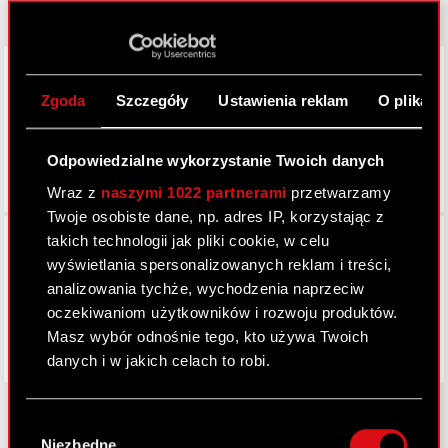
LinkedIn
Zgoda
Szczegóły
Ustawienia reklam
O plikach
Odpowiedzialne wykorzystanie Twoich danych
Wraz z
naszymi 1022 partnerami
przetwarzamy
Twoje osobiste dane, np. adres IP, korzystając z
Facebook
takich technologii jak pliki cookie, w celu
wyświetlania spersonalizowanych reklam i treści,
analizowania tychże, wychodzenia naprzeciw
oczekiwaniom użytkowników i rozwoju produktów.
Masz wybór odnośnie tego, kto używa Twoich
danych i w jakich celach to robi.
Jeśli wyrazisz na to zgodę, chcielibyśmy również:
Wybór
Gromadzić dane dotyczące Twojej
Niezbędne