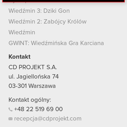
Cyberpunk 2077
danymi otrzymanymi od Ciebie lub uzyskanymi
podczas korzystania z ich usług. Kontynuując
Wiedźmin 3: Dziki Gon
korzystanie z naszej witryny, zgadasz się na
Wiedźmin 2: Zabójcy Królów
używanie plików cookie.
Wiedźmin
GWINT: Wiedźmińska Gra Karciana
Kontakt
CD PROJEKT S.A.
ul. Jagiellońska 74
03-301
Warszawa
Kontakt ogólny:
+48
22
519
69
00
recepcja@cdprojekt.com