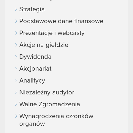
podczas korzystania z ich usług. Kontynuując
korzystanie z naszej witryny, zgadasz się na
Strategia
używanie plików cookie.
Podstawowe dane finansowe
Prezentacje i webcasty
Akcje na giełdzie
Dywidenda
Akcjonariat
Analitycy
Niezależny audytor
Walne Zgromadzenia
Wynagrodzenia członków
organów