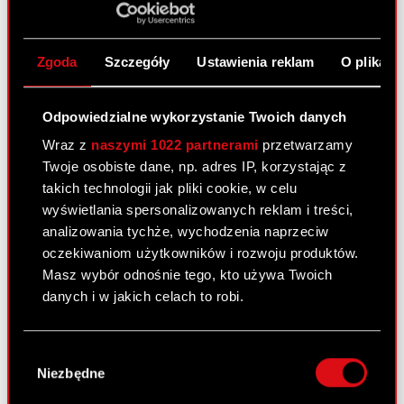
Otrzymanie zawiadomienia, o którym
PDF
mowa w art. 69 ustawy o ofercie
Zgoda
Szczegóły
Ustawienia reklam
O plikach
publicznej.
Załącznik
PDF
Odpowiedzialne wykorzystanie Twoich danych
Wraz z
naszymi 1022 partnerami
przetwarzamy
Twoje osobiste dane, np. adres IP, korzystając z
Raport bieżący nr 19/2011
takich technologii jak pliki cookie, w celu
wyświetlania spersonalizowanych reklam i treści,
25 lutego 2011 0:00
analizowania tychże, wychodzenia naprzeciw
oczekiwaniom użytkowników i rozwoju produktów.
Raport bieżący nr 19/2011
PDF
Masz wybór odnośnie tego, kto używa Twoich
danych i w jakich celach to robi.
Załącznik 1
PDF
Jeśli wyrazisz na to zgodę, chcielibyśmy również:
Wybór
Załącznik 2
PDF
Gromadzić dane dotyczące Twojej
Niezbędne
zgody
lokalizacji geograficznej z dokładnością nawet
do kilku metrów