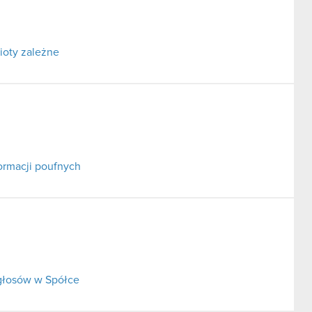
oty zależne
ormacji poufnych
 głosów w Spółce