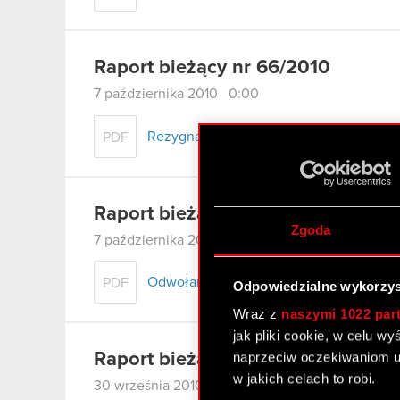
Raport bieżący nr 66/2010
7 października 2010 0:00
Rezygnacja osoby zarządzającej
PDF
Raport bieżący nr 65/2010
Zgoda
7 października 2010 0:00
Odwołanie prokury samoistnej
PDF
Odpowiedzialne wykorzys
Wraz z
naszymi 1022 par
jak pliki cookie, w celu w
naprzeciw oczekiwaniom u
Raport bieżący nr 64/2010
w jakich celach to robi.
30 września 2010 0:00