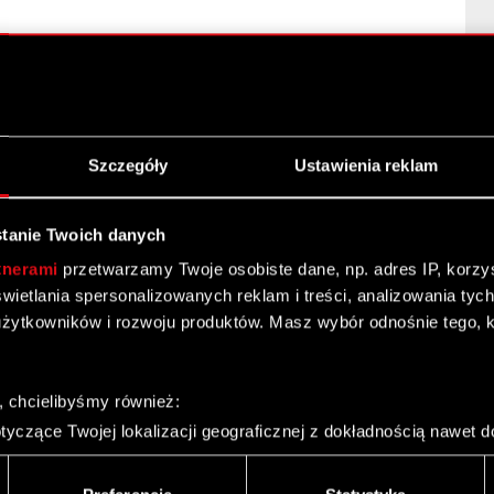
ładzie Zarządu Optimus S.A.
Szczegóły
Ustawienia reklam
tanie Twoich danych
ał 2008r.
tnerami
przetwarzamy Twoje osobiste dane, np. adres IP, korzyst
yświetlania spersonalizowanych reklam i treści, analizowania ty
żytkowników i rozwoju produktów. Masz wybór odnośnie tego, 
, chcielibyśmy również:
raportów okresowych w roku 2009
yczące Twojej lokalizacji geograficznej z dokładnością nawet d
 urządzenie, aktywnie analizując charakteryzującego je zbiory d
palca)