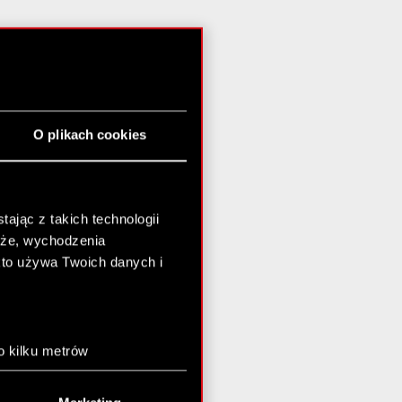
O plikach cookies
ając z takich technologii
chże, wychodzenia
kto używa Twoich danych i
o kilku metrów
anych (fingerprinting,