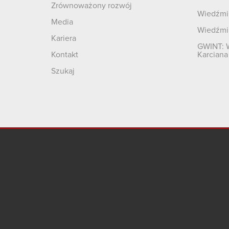
Zrównoważony rozwój
Wiedźmin
Media
Wiedźmi
Kariera
GWINT: 
Kontakt
Karciana
Szukaj