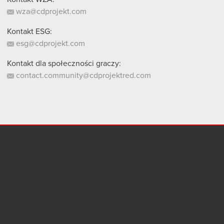
wza@cdprojekt.com
Kontakt ESG:
esg@cdprojekt.com
Kontakt dla społeczności graczy:
contact.community@cdprojektred.com