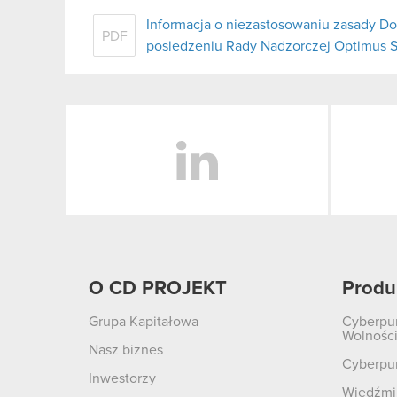
Informacja o niezastosowaniu zasady D
PDF
posiedzeniu Rady Nadzorczej Optimus S.
LinkedIn
O CD PROJEKT
Produ
Grupa Kapitałowa
Cyberpu
Wolnośc
Nasz biznes
Cyberpu
Inwestorzy
Wiedźmin