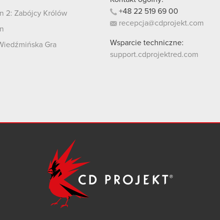
+48
22
519
69
00
 2: Zabójcy Królów
recepcja@cdprojekt.com
n
Wsparcie techniczne:
Wiedźmińska Gra
support.cdprojektred.com