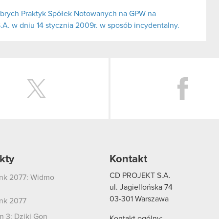
obrych Praktyk Spółek Notowanych na GPW na
A. w dniu 14 stycznia 2009r. w sposób incydentalny.
Twitter
kty
Kontakt
CD PROJEKT S.A.
nk 2077: Widmo
i
ul. Jagiellońska 74
03-301
Warszawa
nk 2077
 3: Dziki Gon
Kontakt ogólny: