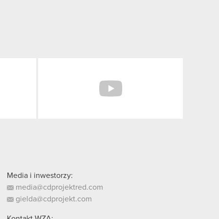
Facebook
YouTube
Media i inwestorzy:
media@cdprojektred.com
gielda@cdprojekt.com
Kontakt WZA: