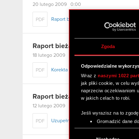
20 lutego 2009 0:00
Raport bieżący nr 6/2009 – Zmiany w sk
PDF
Raport bieżący nr 5/2009
Zgoda
18 lutego 2009 0:00
Odpowiedzialne wykorzys
Korekta raportu kwartalnego za IV kwart
PDF
Wraz z
naszymi 1022 par
jak pliki cookie, w celu w
naprzeciw oczekiwaniom u
Raport bieżący nr 4/2009
w jakich celach to robi.
12 lutego 2009 0:00
Jeśli wyrazisz na to zgodę
Uzupełnienie terminów przekazywania 
PDF
Gromadzić dane dot
Identyfikować Twoje
Wybór
czyli wirtualny odcisk 
zgody