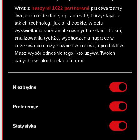
Wniosek do Sądu Rejonowego w
Wraz z
naszymi 1022 partnerami
przetwarzamy
PDF
Warszawie w sprawie cofnięcia wniosku
Twoje osobiste dane, np. adres IP, korzystając z
o ogłoszenie upadłości i umorzenia
takich technologii jak pliki cookie, w celu
postępowania upadłościowego
wyświetlania spersonalizowanych reklam i treści,
analizowania tychże, wychodzenia naprzeciw
oczekiwaniom użytkowników i rozwoju produktów.
Raport bieżący nr 40/2008
Masz wybór odnośnie tego, kto używa Twoich
danych i w jakich celach to robi.
4 kwietnia 2008 0:00
Złożenie wniosku do sądu rejestrowego
Jeśli wyrazisz na to zgodę, chcielibyśmy również:
PDF
w sprawie dokonania wpisu do rejestru
Wybór
Gromadzić dane dotyczące Twojej
Niezbędne
podwyższenia kapitału zakładowego
zgody
lokalizacji geograficznej z dokładnością nawet
do kilku metrów
Identyfikować Twoje urządzenie, aktywnie
Preferencje
Raport bieżący nr 39/2008
analizując charakteryzującego je zbiory
danych (fingerprinting, czyli wirtualny odcisk
4 kwietnia 2008 0:00
palca)
Statystyka
Wyrok Naczelnego Sądu
Dowiedz się więcej odnośnie tego, jak Twoje
PDF
Administracyjnego w sprawie Skargi