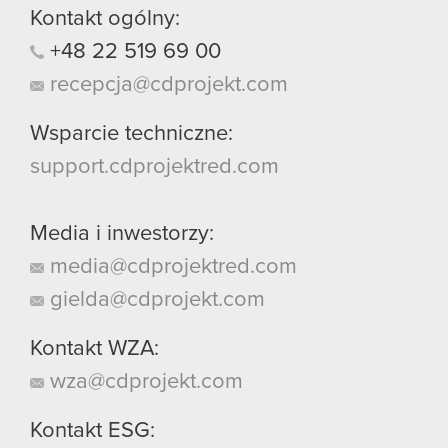
Kontakt ogólny:
+48
22
519
69
00
recepcja@cdprojekt.com
Wsparcie techniczne:
support.cdprojektred.com
Media i inwestorzy:
media@cdprojektred.com
gielda@cdprojekt.com
Kontakt WZA:
wza@cdprojekt.com
Kontakt ESG: