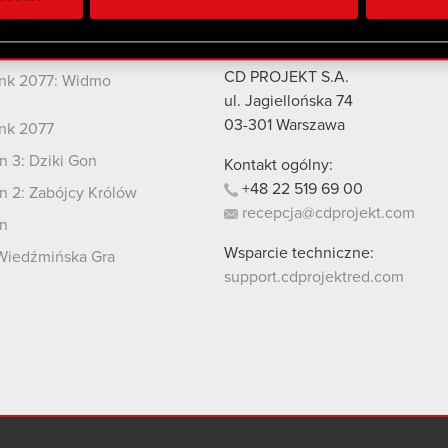
 uzyskanymi podczas korzystania z ich usług. Kontynuując korzy
lików cookie.
kty
Kontakt
CD PROJEKT S.A.
nk 2077: Widmo
i
ul. Jagiellońska 74
03-301
Warszawa
nk 2077
 3: Dziki Gon
Kontakt ogólny:
+48
22
519
69
00
 2: Zabójcy Królów
recepcja@cdprojekt.com
n
Wsparcie techniczne:
Wiedźmińska Gra
support.cdprojektred.com