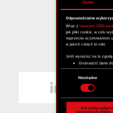
Zgoda
Odpowiedzialne wykorzys
Wraz z
naszymi 1022 par
jak pliki cookie, w celu w
naprzeciw oczekiwaniom u
w jakich celach to robi.
Jeśli wyrazisz na to zgodę
Gromadzić dane dot
Identyfikować Twoje
Wybór
czyli wirtualny odcisk 
LinkedIn
zgody
Niezbędne
Dowiedz się więcej odnośn
szczegółów
. W Deklaracj
Wykorzystujemy pliki cook
analizować ruch w naszej w
Korzystaj wyłączn
społecznościowym, reklam
niezbędnych plików 