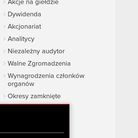
Akcje na giełdzie
Dywidenda
Akcjonariat
Analitycy
Niezależny audytor
Walne Zgromadzenia
Wynagrodzenia członków
organów
Okresy zamknięte
Kalendarz inwestora
FAQ
Przydatne linki