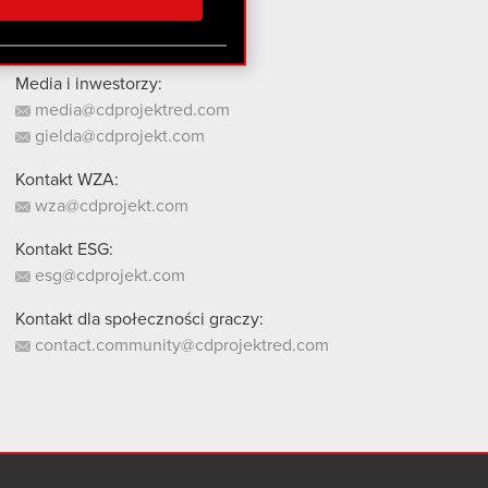
stanie z naszej witryny,
Media i inwestorzy:
media@cdprojektred.com
gielda@cdprojekt.com
Kontakt WZA:
wza@cdprojekt.com
Kontakt ESG:
esg@cdprojekt.com
Kontakt dla społeczności graczy:
contact.community@cdprojektred.com