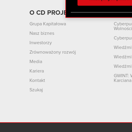
otrzymanymi od Ciebie lub
zgadasz się na używanie p
O CD PROJEKT
Produ
Grupa Kapitałowa
Cyberpu
Wolnośc
Nasz biznes
Cyberpu
Inwestorzy
Wiedźmin
Zrównoważony rozwój
Wiedźmin
Media
Wiedźmi
Kariera
GWINT: 
Kontakt
Karciana
Szukaj