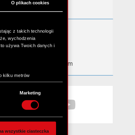
O plikach cookies
Kontakt IR
Dowiedz się więcej:
ając z takich technologii
chże, wychodzenia
thewitcher.com
kto używa Twoich danych i
cyberpunk.net
gear.cdprojektred.com
o kilku metrów
anych (fingerprinting,
Facebook
YouTube
Marketing
łasne preferencje w
sekcji
nej chwili.
społecznościowe i
ostępniamy partnerom
a wszystkie ciasteczka
 innymi danymi