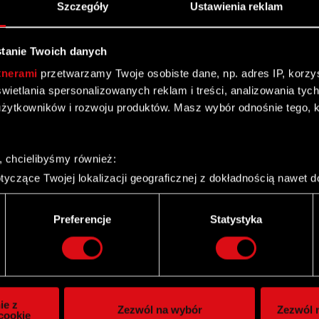
Szczegóły
Ustawienia reklam
tanie Twoich danych
tnerami
przetwarzamy Twoje osobiste dane, np. adres IP, korzyst
yświetlania spersonalizowanych reklam i treści, analizowania ty
żytkowników i rozwoju produktów. Masz wybór odnośnie tego, 
, chcielibyśmy również:
yczące Twojej lokalizacji geograficznej z dokładnością nawet d
 urządzenie, aktywnie analizując charakteryzującego je zbiory d
palca)
Twitter
Preferencje
Statystyka
ie tego, jak Twoje osobiste dane są przetwarzane oraz ustaw w
i plików cookie możesz zmienić lub wycofać swoją zgodę w dowol
ie do spersonalizowania treści i reklam, aby oferować funkcje 
itrynie. Informacje o tym, jak korzystasz z naszej witryny, ud
ie z
Zezwól na wybór
Zezwól n
owym i analitycznym. Partnerzy mogą połączyć te informacje z
cookie