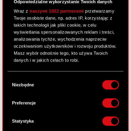
Odpowiedzialne wykorzystanie Twoich danych
Zarząd CD PROJEKT S.A. z siedzibą w Warszawie
Wraz z
naszymi 1022 partnerami
przetwarzamy
(„Spółka”) przekazuje w załączeniu projekty
Twoje osobiste dane, np. adres IP, korzystając z
uchwał Nadzwyczajnego…
Czytaj dalej
takich technologii jak pliki cookie, w celu
Projekty uchwał Nadzwyczajnego
wyświetlania spersonalizowanych reklam i treści,
PDF
Walnego Zgromadzenia CD PROJEKT
analizowania tychże, wychodzenia naprzeciw
S.A. zwołanego na 20 lutego 2024 r.
oczekiwaniom użytkowników i rozwoju produktów.
Masz wybór odnośnie tego, kto używa Twoich
ESPI - RB 3/2024
PDF
danych i w jakich celach to robi.
Jeśli wyrazisz na to zgodę, chcielibyśmy również:
Wybór
Gromadzić dane dotyczące Twojej
Raport bieżący nr 2/2024
Niezbędne
zgody
lokalizacji geograficznej z dokładnością nawet
22 stycznia 2024 18:16
do kilku metrów
Identyfikować Twoje urządzenie, aktywnie
Preferencje
Temat: Ogłoszenie o zwołaniu Nadzwyczajnego
analizując charakteryzującego je zbiory
Walnego Zgromadzenia
danych (fingerprinting, czyli wirtualny odcisk
Podstawa prawna: Art. 56 ust. 1 pkt 2 Ustawy o
palca)
Statystyka
ofercie – informacje bieżące i okresowe
Dowiedz się więcej odnośnie tego, jak Twoje