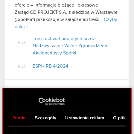
ofercie – informacje bieżące i okresowe
Zarząd CD PROJEKT S.A. z siedzibą w Warszawie
(„Spółka”) przekazuje w załączeniu treść…
Czytaj
dalej
Treść uchwał podjętych przez
PDF
Nadzwyczajne Walne Zgromadzenie
Akcjonariuszy Spółki
ESPI - RB 4/2024
PDF
Raport bieżący nr 3/2024
22 stycznia 2024 18:19
Temat: Projekty uchwał Nadzwyczajnego
Zgoda
Szczegóły
Ustawienia reklam
O plikach
Walnego Zgromadzenia
Podstawa prawna: Art. 56 ust. 1 pkt 2 Ustawy o
ofercie – informacje bieżące i okresowe