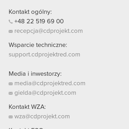
Kontakt ogólny:
+48
22
519
69
00
recepcja@cdprojekt.com
Wsparcie techniczne:
support.cdprojektred.com
Media i inwestorzy:
media@cdprojektred.com
gielda@cdprojekt.com
Kontakt WZA:
wza@cdprojekt.com