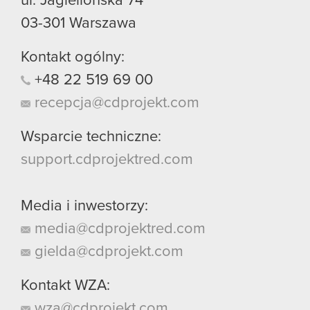
ul. Jagiellońska 74
03-301
Warszawa
Kontakt ogólny:
+48
22
519
69
00
recepcja@cdprojekt.com
Wsparcie techniczne:
support.cdprojektred.com
Media i inwestorzy:
media@cdprojektred.com
gielda@cdprojekt.com
Kontakt WZA:
wza@cdprojekt.com