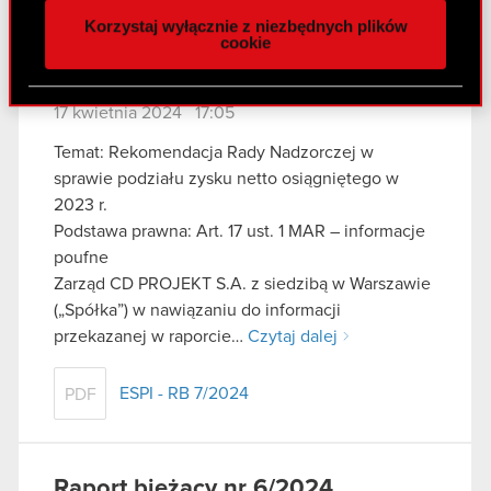
naszej witrynie. Informacje o tym, jak korzystasz
Korzystaj wyłącznie z niezbędnych plików
z naszej witryny, udostępniamy partnerom
cookie
społecznościowym, reklamowym i analitycznym.
Raport bieżący nr 7/2024
Partnerzy mogą połączyć te informacje z innymi
danymi otrzymanymi od Ciebie lub uzyskanymi
17 kwietnia 2024 17:05
podczas korzystania z ich usług. Kontynuując
Temat: Rekomendacja Rady Nadzorczej w
korzystanie z naszej witryny, zgadasz się na
sprawie podziału zysku netto osiągniętego w
używanie plików cookie.
2023 r.
Podstawa prawna: Art. 17 ust. 1 MAR – informacje
poufne
Zarząd CD PROJEKT S.A. z siedzibą w Warszawie
(„Spółka”) w nawiązaniu do informacji
przekazanej w raporcie…
Czytaj dalej
ESPI - RB 7/2024
PDF
Raport bieżący nr 6/2024