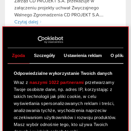
Zarząd CD PROJEKT S.A. przekazuje w
załączeniu projekty uchwał Zwyczajnego
Walnego Zgromadzenia CD PROJEKT S.A….
Czytaj dalej
Projekty uchwał ZWZA
PDF
Dokumentacja przedkładana Walnemu
PDF
Zgoda
Szczegóły
Ustawienia reklam
O plikach
Zgromadzeniu
Sprawozdanie Rady Nadzorczej o
PDF
Odpowiedzialne wykorzystanie Twoich danych
wynagrodzeniach w 2023 r.
Wraz z
naszymi 1022 partnerami
przetwarzamy
Raport niezależnego biegłego rewidenta
PDF
Twoje osobiste dane, np. adres IP, korzystając z
- Sprawozdanie o wynagrodzeniach
takich technologii jak pliki cookie, w celu
2023 r.
wyświetlania spersonalizowanych reklam i treści,
Sprawozdanie Rady Nadzorczej CD
PDF
analizowania tychże, wychodzenia naprzeciw
PROJEKT S.A. 2023 r.
oczekiwaniom użytkowników i rozwoju produktów.
Masz wybór odnośnie tego, kto używa Twoich
ESPI - RB 9/2024
PDF