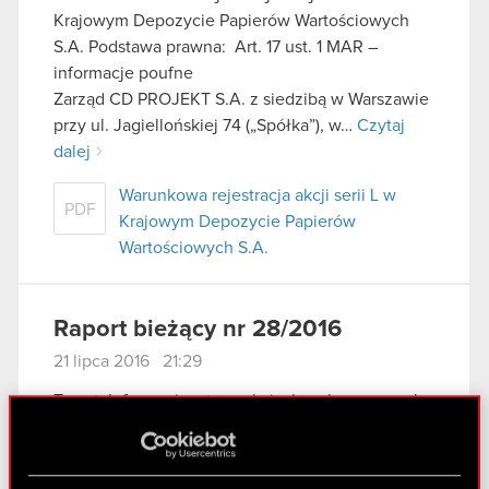
Krajowym Depozycie Papierów Wartościowych
S.A. Podstawa prawna: Art. 17 ust. 1 MAR –
informacje poufne
Zarząd CD PROJEKT S.A. z siedzibą w Warszawie
przy ul. Jagiellońskiej 74 („Spółka”), w…
Czytaj
dalej
Warunkowa rejestracja akcji serii L w
PDF
Krajowym Depozycie Papierów
Wartościowych S.A.
Raport bieżący nr 28/2016
21 lipca 2016 21:29
Temat: Informacja o transakcjach wykonywanych
przez osobę pełniącą obowiązki zarządcze
Podstawa prawna: Art. 19 ust. 3 MAR
Treść raportu: Zarząd spółki CD PROJEKT S.A. z