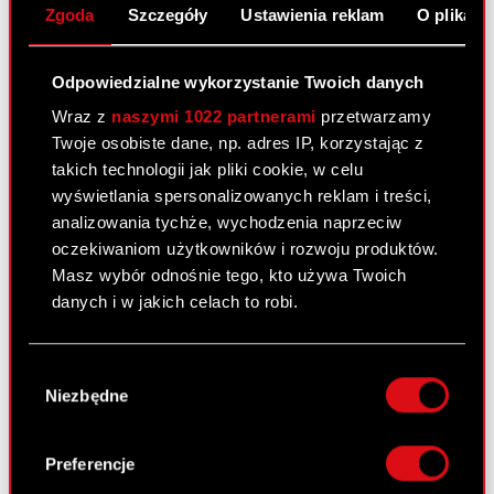
Zgoda
Szczegóły
Ustawienia reklam
O plikach
siedzibą w Warszawie (dalej: „Spółka”),
przekazuje do publicznej wiadomości informację
o otrzymanym w dniu…
Czytaj dalej
Odpowiedzialne wykorzystanie Twoich danych
Informacja o transakcjach wykonywanych
Wraz z
naszymi 1022 partnerami
przetwarzamy
PDF
przez osobę pełniącą obowiązki
Twoje osobiste dane, np. adres IP, korzystając z
zarządcze
takich technologii jak pliki cookie, w celu
wyświetlania spersonalizowanych reklam i treści,
Powiadomienie
PDF
analizowania tychże, wychodzenia naprzeciw
oczekiwaniom użytkowników i rozwoju produktów.
Masz wybór odnośnie tego, kto używa Twoich
danych i w jakich celach to robi.
Raport bieżący nr 27/2016
18 lipca 2016 13:35
Jeśli wyrazisz na to zgodę, chcielibyśmy również:
Wybór
Temat: Informacja o transakcjach wykonywanych
Gromadzić dane dotyczące Twojej
Niezbędne
zgody
lokalizacji geograficznej z dokładnością nawet
przez osoby pełniące obowiązki zarządcze
do kilku metrów
Podstawa prawna: Art. 19 ust. 3 MAR
Identyfikować Twoje urządzenie, aktywnie
Treść raportu: Zarząd spółki CD PROJEKT S.A. z
Preferencje
analizując charakteryzującego je zbiory
siedzibą w Warszawie (dalej: „Spółka”),