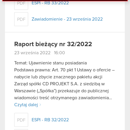
danymi otrzymanymi od Ciebie lub uzyskanymi
ESPI - RB 33/2022
PDF
podczas korzystania z ich usług. Kontynuując
korzystanie z naszej witryny, zgadasz się na
Zawiadomienie - 23 września 2022
PDF
używanie plików cookie.
Raport bieżący nr 32/2022
23 września 2022 16:00
Temat: Ujawnienie stanu posiadania
Podstawa prawna: Art. 70 pkt 1 Ustawy o ofercie –
nabycie lub zbycie znacznego pakietu akcji
Zarząd spółki CD PROJEKT S.A. z siedzibą w
Warszawie („Spółka”) przekazuje do publicznej
wiadomości treść otrzymanego zawiadomienia…
Czytaj dalej
ESPI - RB 32/2022
PDF