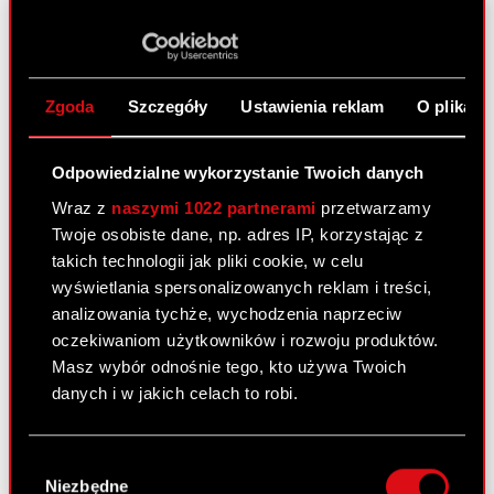
treść otrzymanego zawiadomienia złożonego…
Czytaj dalej
Zgoda
Szczegóły
Ustawienia reklam
O plikach
ESPI - RB 35/2022
PDF
Zawiadomienie - 3 października 2022
PDF
Odpowiedzialne wykorzystanie Twoich danych
Wraz z
naszymi 1022 partnerami
przetwarzamy
Twoje osobiste dane, np. adres IP, korzystając z
takich technologii jak pliki cookie, w celu
Raport bieżący nr 34/2022
wyświetlania spersonalizowanych reklam i treści,
30 września 2022 16:20
analizowania tychże, wychodzenia naprzeciw
Temat: Ujawnienie stanu posiadania
oczekiwaniom użytkowników i rozwoju produktów.
Podstawa prawna: Art. 70 pkt 1 Ustawy o ofercie –
Masz wybór odnośnie tego, kto używa Twoich
nabycie lub zbycie znacznego pakietu akcji
danych i w jakich celach to robi.
Zarząd spółki CD PROJEKT S.A. z siedzibą w
Warszawie przekazuje do publicznej wiadomości
Jeśli wyrazisz na to zgodę, chcielibyśmy również:
Wybór
treść otrzymanego zawiadomienia złożonego…
Gromadzić dane dotyczące Twojej
Niezbędne
zgody