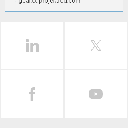
gear.cdprojektred.com
LinkedIn
Facebook