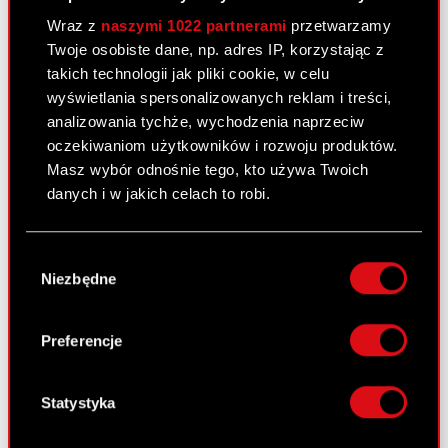
Aktualizacja informacji dotyczacych
Wraz z
naszymi 1022 partnerami
przetwarzamy
PDF
pozwow zbiorowych w USA - ESPI
Twoje osobiste dane, np. adres IP, korzystając z
takich technologii jak pliki cookie, w celu
wyświetlania spersonalizowanych reklam i treści,
Raport bieżący nr 26/2021
analizowania tychże, wychodzenia naprzeciw
oczekiwaniom użytkowników i rozwoju produktów.
17 maja 2021 20:30
Masz wybór odnośnie tego, kto używa Twoich
Temat: Rezygnacja członka Rady Nadzorczej oraz
danych i w jakich celach to robi.
kandydatury dotychczasowych członków do
pełnienia funkcji w nowej kadencji Rady
Jeśli wyrazisz na to zgodę, chcielibyśmy również:
Wybór
Nadzorczej.
Gromadzić dane dotyczące Twojej
Niezbędne
zgody
Podstawa prawna: art. 56 ust. 1 pkt 2 ustawy o
lokalizacji geograficznej z dokładnością nawet
ofercie- informacje bieżące i okresowe
do kilku metrów
Zarząd spółki CD PROJEKT S.A….
Czytaj dalej
Identyfikować Twoje urządzenie, aktywnie
Preferencje
analizując charakteryzującego je zbiory
Rezygnacja z funkcji w Radzie
danych (fingerprinting, czyli wirtualny odcisk
PDF
Nadzorczej - ESPI
palca)
Statystyka
Dowiedz się więcej odnośnie tego, jak Twoje