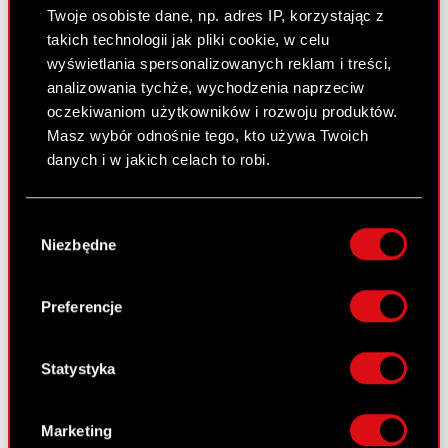
Twoje osobiste dane, np. adres IP, korzystając z
Raport bieżący nr 3/2013
takich technologii jak pliki cookie, w celu
5 marca 2013 0:00
wyświetlania spersonalizowanych reklam i treści,
analizowania tychże, wychodzenia naprzeciw
Ujawnienie informacji dotyczących
PDF
oczekiwaniom użytkowników i rozwoju produktów.
prowadzonych negocjacji
Masz wybór odnośnie tego, kto używa Twoich
danych i w jakich celach to robi.
Raport bieżący nr 2/2013
Jeśli wyrazisz na to zgodę, chcielibyśmy również:
Wybór
15 stycznia 2013 0:00
Gromadzić dane dotyczące Twojej
Niezbędne
zgody
lokalizacji geograficznej z dokładnością nawet
Zmiana firmy spółki zależnej od Emitenta
PDF
do kilku metrów
Identyfikować Twoje urządzenie, aktywnie
Preferencje
analizując charakteryzującego je zbiory
danych (fingerprinting, czyli wirtualny odcisk
Raport bieżący nr 1/2013
palca)
Statystyka
10 stycznia 2013 0:00
Dowiedz się więcej odnośnie tego, jak Twoje
osobiste dane są przetwarzane oraz ustaw własne
Terminy przekazywania raportów
Marketing
PDF
preferencje w
sekcji szczegółów
. W Deklaracji