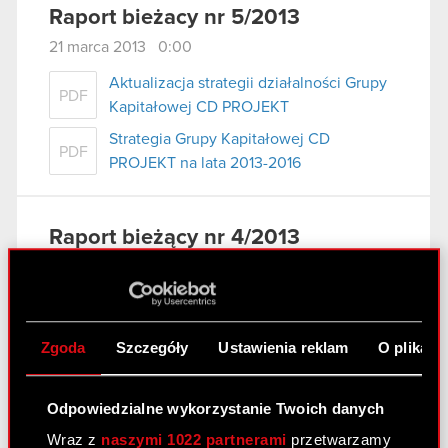
Raport bieżacy nr 5/2013
21 marca 2013 0:00
Aktualizacja strategii działalności Grupy
PDF
Kapitałowej CD PROJEKT
Strategia Grupy Kapitałowej CD
PDF
PROJEKT na lata 2013-2016
Raport bieżący nr 4/2013
5 marca 2013 0:00
Wykaz informacji przekazanych do
PDF
publicznej wiadomości przez CD
Zgoda
Szczegóły
Ustawienia reklam
O plikach
PROJEKT S.A. w 2012 roku
załącznik do raportu - wykaz informacji
PDF
bieżących
Odpowiedzialne wykorzystanie Twoich danych
Wraz z
naszymi 1022 partnerami
przetwarzamy