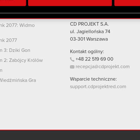
 uzyskanymi podczas korzystania z ich usług. Kontynuując korzy
lików cookie.
kty
Kontakt
CD PROJEKT S.A.
nk 2077: Widmo
i
ul. Jagiellońska 74
03-301
Warszawa
nk 2077
 3: Dziki Gon
Kontakt ogólny:
+48
22
519
69
00
 2: Zabójcy Królów
recepcja@cdprojekt.com
n
Wsparcie techniczne:
Wiedźmińska Gra
support.cdprojektred.com