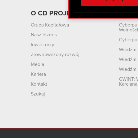
otrzymanymi od Ciebie lub
zgadasz się na używanie p
O CD PROJEKT
Produ
Grupa Kapitałowa
Cyberpu
Wolnośc
Nasz biznes
Cyberpu
Inwestorzy
Wiedźmin
Zrównoważony rozwój
Wiedźmin
Media
Wiedźmi
Kariera
GWINT: 
Kontakt
Karciana
Szukaj