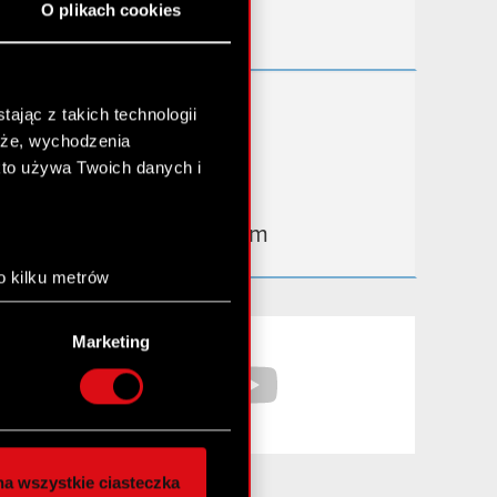
O plikach cookies
Kontakt IR
Dowiedz się więcej:
ając z takich technologii
chże, wychodzenia
thewitcher.com
kto używa Twoich danych i
cyberpunk.net
gear.cdprojektred.com
o kilku metrów
anych (fingerprinting,
Facebook
YouTube
Marketing
łasne preferencje w
sekcji
nej chwili.
społecznościowe i
ostępniamy partnerom
a wszystkie ciasteczka
 innymi danymi