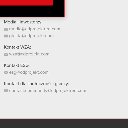
stanie z naszej witryny,
Media i inwestorzy:
media@cdprojektred.com
gielda@cdprojekt.com
Kontakt WZA:
wza@cdprojekt.com
Kontakt ESG:
esg@cdprojekt.com
Kontakt dla społeczności graczy:
contact.community@cdprojektred.com