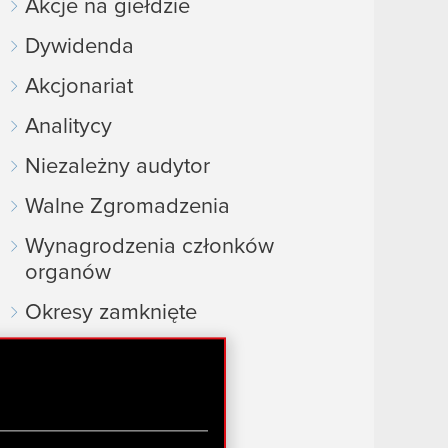
Akcje na giełdzie
Dywidenda
Akcjonariat
Analitycy
Niezależny audytor
Walne Zgromadzenia
Wynagrodzenia członków
organów
Okresy zamknięte
Kalendarz inwestora
FAQ
Przydatne linki