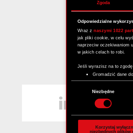
Zgoda
Odpowiedzialne wykorzys
Wraz z
naszymi 1022 par
jak pliki cookie, w celu w
naprzeciw oczekiwaniom u
w jakich celach to robi.
Jeśli wyrazisz na to zgodę
Gromadzić dane dot
Identyfikować Twoje
Wybór
czyli wirtualny odcisk 
LinkedIn
zgody
Niezbędne
Dowiedz się więcej odnośn
szczegółów
. W Deklaracj
Wykorzystujemy pliki cook
analizować ruch w naszej w
Korzystaj wyłączn
społecznościowym, reklam
niezbędnych plików 