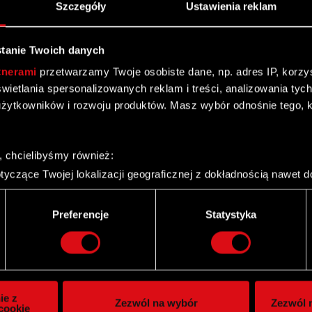
Szczegóły
Ustawienia reklam
tanie Twoich danych
tnerami
przetwarzamy Twoje osobiste dane, np. adres IP, korzyst
yświetlania spersonalizowanych reklam i treści, analizowania ty
żytkowników i rozwoju produktów. Masz wybór odnośnie tego, 
, chcielibyśmy również:
yczące Twojej lokalizacji geograficznej z dokładnością nawet d
 urządzenie, aktywnie analizując charakteryzującego je zbiory d
palca)
Twitter
Preferencje
Statystyka
ie tego, jak Twoje osobiste dane są przetwarzane oraz ustaw w
i plików cookie możesz zmienić lub wycofać swoją zgodę w dowol
ie do spersonalizowania treści i reklam, aby oferować funkcje 
itrynie. Informacje o tym, jak korzystasz z naszej witryny, ud
ie z
Zezwól na wybór
Zezwól n
owym i analitycznym. Partnerzy mogą połączyć te informacje z
cookie