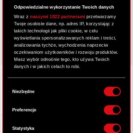
Odpowiedzialne wykorzystanie Twoich danych
Dowiedz się więcej:
Wraz z
naszymi 1022 partnerami
przetwarzamy
thewitcher.com
Twoje osobiste dane, np. adres IP, korzystając z
takich technologii jak pliki cookie, w celu
cyberpunk.net
wyświetlania spersonalizowanych reklam i treści,
gear.cdprojektred.com
analizowania tychże, wychodzenia naprzeciw
oczekiwaniom użytkowników i rozwoju produktów.
Masz wybór odnośnie tego, kto używa Twoich
danych i w jakich celach to robi.
LinkedIn
Jeśli wyrazisz na to zgodę, chcielibyśmy również:
Wybór
Gromadzić dane dotyczące Twojej
Niezbędne
zgody
lokalizacji geograficznej z dokładnością nawet
do kilku metrów
Identyfikować Twoje urządzenie, aktywnie
Preferencje
analizując charakteryzującego je zbiory
Facebook
danych (fingerprinting, czyli wirtualny odcisk
palca)
Statystyka