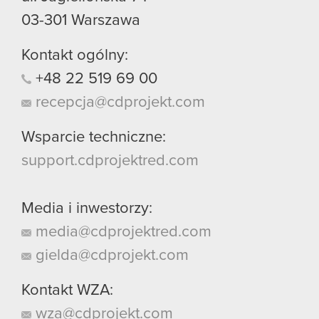
03-301
Warszawa
Kontakt ogólny:
+48
22
519
69
00
recepcja@cdprojekt.com
Wsparcie techniczne:
support.cdprojektred.com
Media i inwestorzy:
media@cdprojektred.com
gielda@cdprojekt.com
Kontakt WZA:
wza@cdprojekt.com