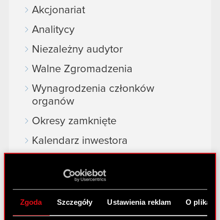
Akcjonariat
Analitycy
Niezależny audytor
Walne Zgromadzenia
Wynagrodzenia członków
organów
Okresy zamknięte
Kalendarz inwestora
FAQ
Przydatne linki
Kontakt IR
Zgoda
Szczegóły
Ustawienia reklam
O plikach