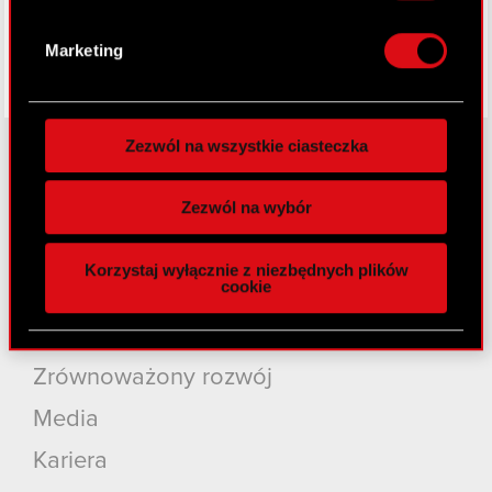
Dowiedz się więcej odnośnie tego, jak Twoje
osobiste dane są przetwarzane oraz ustaw własne
Marketing
preferencje w
sekcji szczegółów
. W Deklaracji
plików cookie możesz zmienić lub wycofać swoją
zgodę w dowolnej chwili.
Zezwól na wszystkie ciasteczka
Wykorzystujemy pliki cookie do
spersonalizowania treści i reklam, aby oferować
O CD PROJEKT
Zezwól na wybór
funkcje społecznościowe i analizować ruch w
naszej witrynie. Informacje o tym, jak korzystasz
Grupa Kapitałowa
Korzystaj wyłącznie z niezbędnych plików
z naszej witryny, udostępniamy partnerom
cookie
Nasz biznes
społecznościowym, reklamowym i analitycznym.
Partnerzy mogą połączyć te informacje z innymi
Inwestorzy
danymi otrzymanymi od Ciebie lub uzyskanymi
Zrównoważony rozwój
podczas korzystania z ich usług. Kontynuując
korzystanie z naszej witryny, zgadasz się na
Media
używanie plików cookie.
Kariera