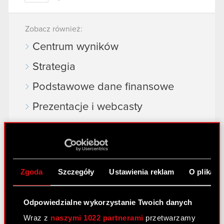
Zobacz również:
Centrum wyników
Strategia
Podstawowe dane finansowe
Prezentacje i webcasty
Akcje na giełdzie
Dywidenda
Akcjonariat
Zgoda
Szczegóły
Ustawienia reklam
O plikach
Analitycy
Odpowiedzialne wykorzystanie Twoich danych
Niezależny audytor
Wraz z
naszymi 1022 partnerami
przetwarzamy