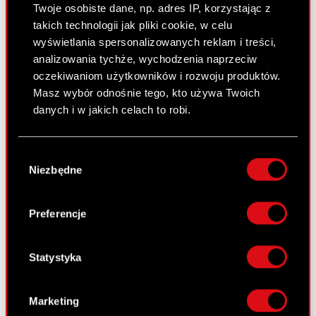
Walne Zgromadzenia
Twoje osobiste dane, np. adres IP, korzystając z
takich technologii jak pliki cookie, w celu
Wynagrodzenia członków
wyświetlania spersonalizowanych reklam i treści,
organów
analizowania tychże, wychodzenia naprzeciw
oczekiwaniom użytkowników i rozwoju produktów.
Okresy zamknięte
Masz wybór odnośnie tego, kto używa Twoich
Kalendarz inwestora
danych i w jakich celach to robi.
FAQ
Jeśli wyrazisz na to zgodę, chcielibyśmy również:
Wybór
Przydatne linki
Gromadzić dane dotyczące Twojej
Niezbędne
zgody
lokalizacji geograficznej z dokładnością nawet
Kontakt IR
do kilku metrów
Identyfikować Twoje urządzenie, aktywnie
Preferencje
analizując charakteryzującego je zbiory
danych (fingerprinting, czyli wirtualny odcisk
Dowiedz się więcej:
palca)
Statystyka
thewitcher.com
Dowiedz się więcej odnośnie tego, jak Twoje
osobiste dane są przetwarzane oraz ustaw własne
cyberpunk.net
Marketing
preferencje w
sekcji szczegółów
. W Deklaracji