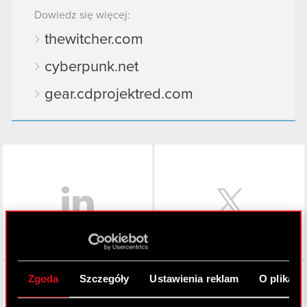
Dowiedz się więcej:
thewitcher.com
cyberpunk.net
gear.cdprojektred.com
LinkedIn
Facebook
Zgoda
Szczegóły
Ustawienia reklam
O plikach