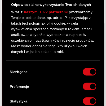
Odpowiedzialne wykorzystanie Twoich danych
Wraz z
naszymi 1022 partnerami
przetwarzamy
Twoje osobiste dane, np. adres IP, korzystając z
takich technologii jak pliki cookie, w celu
wyświetlania spersonalizowanych reklam i treści,
analizowania tychże, wychodzenia naprzeciw
oczekiwaniom użytkowników i rozwoju produktów.
O CD PROJEKT
Masz wybór odnośnie tego, kto używa Twoich
danych i w jakich celach to robi.
Grupa Kapitałowa
Nasz biznes
Jeśli wyrazisz na to zgodę, chcielibyśmy również:
Wybór
Gromadzić dane dotyczące Twojej
Inwestorzy
Niezbędne
zgody
lokalizacji geograficznej z dokładnością nawet
Zrównoważony rozwój
do kilku metrów
Identyfikować Twoje urządzenie, aktywnie
Preferencje
Media
analizując charakteryzującego je zbiory
danych (fingerprinting, czyli wirtualny odcisk
Kariera
palca)
Statystyka