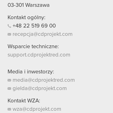
03-301
Warszawa
Kontakt ogólny:
+48
22
519
69
00
recepcja@cdprojekt.com
Wsparcie techniczne:
support.cdprojektred.com
Media i inwestorzy:
media@cdprojektred.com
gielda@cdprojekt.com
Kontakt WZA:
wza@cdprojekt.com