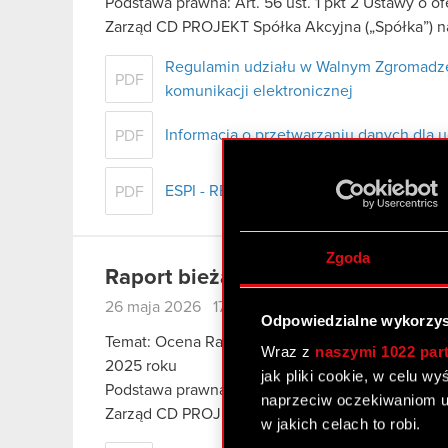
Podstawa prawna: Art. 56 ust. 1 pkt 2 Ustawy o o
Zarząd CD PROJEKT Spółka Akcyjna („Spółka”) na
Regulamin udziału w Walnym Zgromadze
PDF
komunikacji elektronicznej
Informacja o przetwarzaniu danych dla 
PDF
ESPI - RB 8/2026
PDF
Zgoda
Raport bieżący nr 7/2026
26 maja 2026 17:15
Odpowiedzialne wykorzys
Temat: Ocena Rady Nadzorczej dot. wniosku Zarzą
Wraz z
naszymi 1022 par
2025 roku
jak pliki cookie, w celu w
Podstawa prawna: Art. 17 ust. 1 MAR – informacje
naprzeciw oczekiwaniom u
Zarząd CD PROJEKT S.A. z siedzibą w Warszawie
w jakich celach to robi.