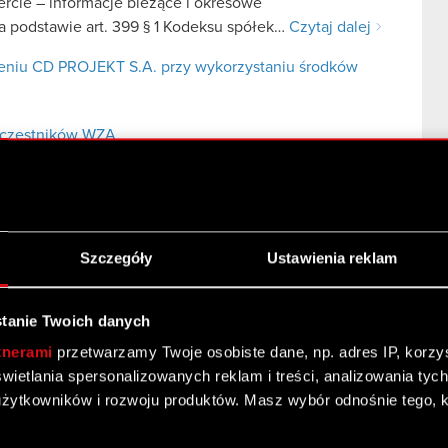
fercie – informacje bieżące i okresowe
 podstawie art. 399 § 1 Kodeksu spółek…
Czytaj dalej
niu CD PROJEKT S.A. przy wykorzystaniu środków
uczestników WZA
Szczegóły
Ustawienia reklam
tanie Twoich danych
du w sprawie podziału zysku netto osiągniętego w
tnerami
przetwarzamy Twoje osobiste dane, np. adres IP, korzyst
yświetlania spersonalizowanych reklam i treści, analizowania ty
 poufne
żytkowników i rozwoju produktów. Masz wybór odnośnie tego, 
 („Spółka”), w nawiązaniu do…
Czytaj dalej