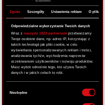
Raport bieżący nr 20/2012
15 czerwca 2012 0:00
Zgoda
Szczegóły
Ustawienia reklam
O plikach
Otrzymanie zawiadomień o transakcjach
PDF
zbycia i nabycia akcji
Odpowiedzialne wykorzystanie Twoich danych
Załącznik nr 1
PDF
Wraz z
naszymi 1022 partnerami
przetwarzamy
Twoje osobiste dane, np. adres IP, korzystając z
takich technologii jak pliki cookie, w celu
Załączniki nr 2
PDF
wyświetlania spersonalizowanych reklam i treści,
analizowania tychże, wychodzenia naprzeciw
oczekiwaniom użytkowników i rozwoju produktów.
Raport bieżący nr 19/2012
Masz wybór odnośnie tego, kto używa Twoich
30 maja 2012 0:00
danych i w jakich celach to robi.
Projekty uchwał Zwyczajnego Walnego
PDF
Jeśli wyrazisz na to zgodę, chcielibyśmy również:
Zgromadzenia Akcjonariuszy
Wybór
Gromadzić dane dotyczące Twojej
Niezbędne
zgody
lokalizacji geograficznej z dokładnością nawet
Załącznik do raportu 19/2012
PDF
do kilku metrów