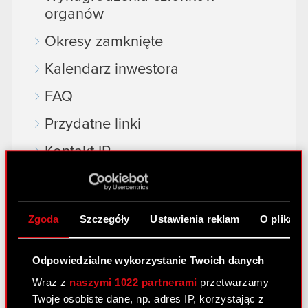
organów
Okresy zamknięte
Kalendarz inwestora
FAQ
Przydatne linki
Kontakt IR
Dowiedz się więcej:
Zgoda
Szczegóły
Ustawienia reklam
O plikach
thewitcher.com
cyberpunk.net
Odpowiedzialne wykorzystanie Twoich danych
gear.cdprojektred.com
Wraz z
naszymi 1022 partnerami
przetwarzamy
Twoje osobiste dane, np. adres IP, korzystając z