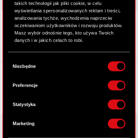
takich technologii jak pliki cookie, w celu
wyświetlania spersonalizowanych reklam i treści,
LinkedIn
analizowania tychże, wychodzenia naprzeciw
oczekiwaniom użytkowników i rozwoju produktów.
Masz wybór odnośnie tego, kto używa Twoich
danych i w jakich celach to robi.
Jeśli wyrazisz na to zgodę, chcielibyśmy również:
Wybór
Gromadzić dane dotyczące Twojej
Niezbędne
zgody
Facebook
lokalizacji geograficznej z dokładnością nawet
do kilku metrów
Identyfikować Twoje urządzenie, aktywnie
Preferencje
analizując charakteryzującego je zbiory
danych (fingerprinting, czyli wirtualny odcisk
palca)
Statystyka
Dowiedz się więcej odnośnie tego, jak Twoje
osobiste dane są przetwarzane oraz ustaw własne
Marketing
preferencje w
sekcji szczegółów
. W Deklaracji
plików cookie możesz zmienić lub wycofać swoją