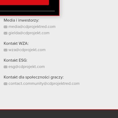
stanie z naszej witryny,
Media i inwestorzy:
media@cdprojektred.com
gielda@cdprojekt.com
Kontakt WZA:
wza@cdprojekt.com
Kontakt ESG:
esg@cdprojekt.com
Kontakt dla społeczności graczy:
contact.community@cdprojektred.com