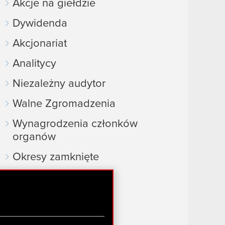
Akcje na giełdzie
Dywidenda
Akcjonariat
Analitycy
Niezależny audytor
Walne Zgromadzenia
Wynagrodzenia członków
organów
Okresy zamknięte
Kalendarz inwestora
FAQ
Przydatne linki