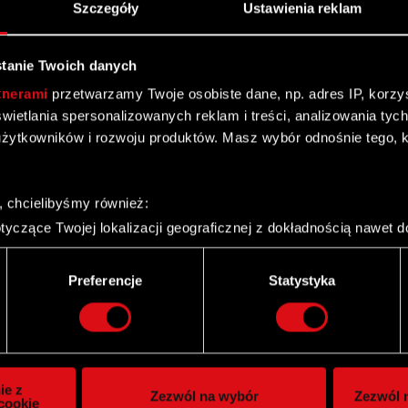
Szczegóły
Ustawienia reklam
tanie Twoich danych
tnerami
przetwarzamy Twoje osobiste dane, np. adres IP, korzyst
yświetlania spersonalizowanych reklam i treści, analizowania ty
żytkowników i rozwoju produktów. Masz wybór odnośnie tego, 
, chcielibyśmy również:
yczące Twojej lokalizacji geograficznej z dokładnością nawet d
 urządzenie, aktywnie analizując charakteryzującego je zbiory d
palca)
Twitter
Preferencje
Statystyka
ie tego, jak Twoje osobiste dane są przetwarzane oraz ustaw w
i plików cookie możesz zmienić lub wycofać swoją zgodę w dowol
ie do spersonalizowania treści i reklam, aby oferować funkcje 
itrynie. Informacje o tym, jak korzystasz z naszej witryny, ud
ie z
Zezwól na wybór
Zezwól n
owym i analitycznym. Partnerzy mogą połączyć te informacje z
cookie