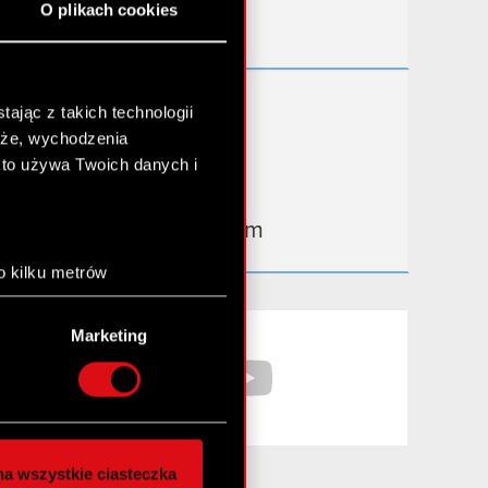
O plikach cookies
Kontakt IR
Dowiedz się więcej:
ając z takich technologii
chże, wychodzenia
thewitcher.com
kto używa Twoich danych i
cyberpunk.net
gear.cdprojektred.com
o kilku metrów
anych (fingerprinting,
Facebook
YouTube
Marketing
łasne preferencje w
sekcji
nej chwili.
społecznościowe i
ostępniamy partnerom
a wszystkie ciasteczka
 innymi danymi