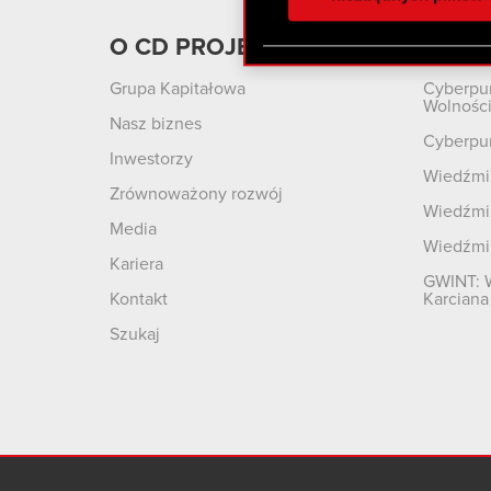
otrzymanymi od Ciebie lub
zgadasz się na używanie p
O CD PROJEKT
Produ
Grupa Kapitałowa
Cyberpu
Wolnośc
Nasz biznes
Cyberpu
Inwestorzy
Wiedźmin
Zrównoważony rozwój
Wiedźmin
Media
Wiedźmi
Kariera
GWINT: 
Kontakt
Karciana
Szukaj