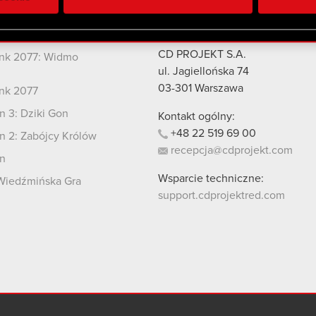
 uzyskanymi podczas korzystania z ich usług. Kontynuując korzy
lików cookie.
kty
Kontakt
CD PROJEKT S.A.
nk 2077: Widmo
i
ul. Jagiellońska 74
03-301
Warszawa
nk 2077
 3: Dziki Gon
Kontakt ogólny:
+48
22
519
69
00
 2: Zabójcy Królów
recepcja@cdprojekt.com
n
Wsparcie techniczne:
Wiedźmińska Gra
support.cdprojektred.com