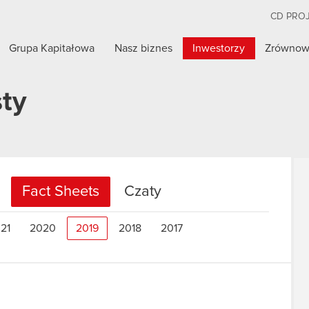
CD PRO
Grupa Kapitałowa
Nasz biznes
Inwestorzy
Zrównow
sty
Fact Sheets
Czaty
21
2020
2019
2018
2017