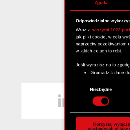
Zgoda
Odpowiedzialne wykorzys
Wraz z
naszymi 1022 par
jak pliki cookie, w celu w
naprzeciw oczekiwaniom u
w jakich celach to robi.
Jeśli wyrazisz na to zgodę
Gromadzić dane dot
Identyfikować Twoje
Wybór
czyli wirtualny odcisk 
LinkedIn
zgody
Niezbędne
Dowiedz się więcej odnośn
szczegółów
. W Deklaracj
Wykorzystujemy pliki cook
analizować ruch w naszej w
Korzystaj wyłączn
społecznościowym, reklam
niezbędnych plików 