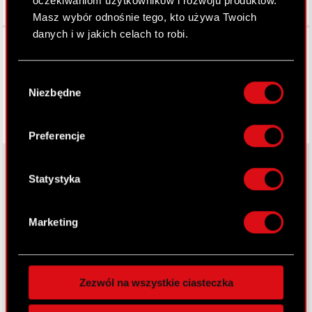
oczekiwaniom użytkowników i rozwoju produktów.
Masz wybór odnośnie tego, kto używa Twoich
danych i w jakich celach to robi.
Facebook
Jeśli wyrazisz na to zgodę, chcielibyśmy również:
Wybór
Gromadzić dane dotyczące Twojej
Niezbędne
zgody
lokalizacji geograficznej z dokładnością nawet
do kilku metrów
Identyfikować Twoje urządzenie, aktywnie
Preferencje
analizując charakteryzującego je zbiory
danych (fingerprinting, czyli wirtualny odcisk
palca)
Statystyka
Dowiedz się więcej odnośnie tego, jak Twoje
O CD PROJEKT
osobiste dane są przetwarzane oraz ustaw własne
Marketing
Grupa Kapitałowa
preferencje w
sekcji szczegółów
. W Deklaracji
plików cookie możesz zmienić lub wycofać swoją
Nasz biznes
zgodę w dowolnej chwili.
Inwestorzy
Zezwól na wszystkie ciasteczka
Wykorzystujemy pliki cookie do
Zrównoważony rozwój