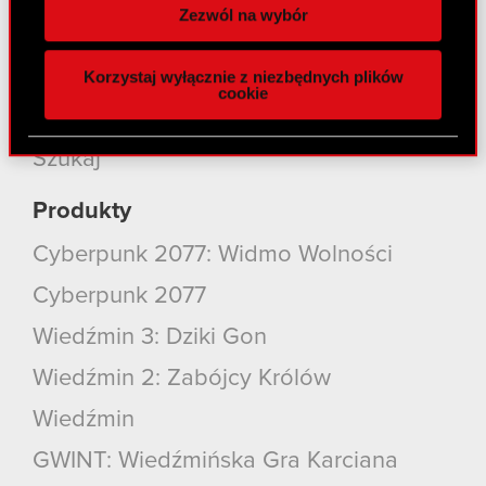
spersonalizowania treści i reklam, aby oferować
Zezwól na wybór
funkcje społecznościowe i analizować ruch w
Media
naszej witrynie. Informacje o tym, jak korzystasz
Kariera
Korzystaj wyłącznie z niezbędnych plików
z naszej witryny, udostępniamy partnerom
cookie
społecznościowym, reklamowym i analitycznym.
Kontakt
Partnerzy mogą połączyć te informacje z innymi
Szukaj
danymi otrzymanymi od Ciebie lub uzyskanymi
podczas korzystania z ich usług. Kontynuując
Produkty
korzystanie z naszej witryny, zgadasz się na
używanie plików cookie.
Cyberpunk 2077: Widmo Wolności
Cyberpunk 2077
Wiedźmin 3: Dziki Gon
Wiedźmin 2: Zabójcy Królów
Wiedźmin
GWINT: Wiedźmińska Gra Karciana