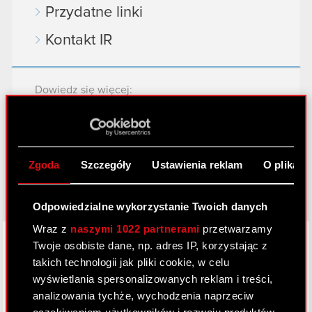
Przydatne linki
Kontakt IR
Dowiedz się więcej:
thewitcher.com
cyberpunk.net
Zgoda
Szczegóły
Ustawienia reklam
O plikach
gear.cdprojektred.com
Odpowiedzialne wykorzystanie Twoich danych
Wraz z
naszymi 1022 partnerami
przetwarzamy
LinkedIn
Twoje osobiste dane, np. adres IP, korzystając z
takich technologii jak pliki cookie, w celu
wyświetlania spersonalizowanych reklam i treści,
analizowania tychże, wychodzenia naprzeciw