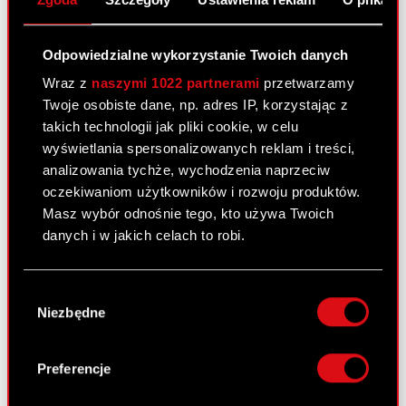
Media
Kariera
Odpowiedzialne wykorzystanie Twoich danych
Kontakt
Wraz z
naszymi 1022 partnerami
przetwarzamy
Twoje osobiste dane, np. adres IP, korzystając z
Szukaj
takich technologii jak pliki cookie, w celu
wyświetlania spersonalizowanych reklam i treści,
Produkty
analizowania tychże, wychodzenia naprzeciw
Cyberpunk 2077: Widmo Wolności
oczekiwaniom użytkowników i rozwoju produktów.
Masz wybór odnośnie tego, kto używa Twoich
Cyberpunk 2077
danych i w jakich celach to robi.
Wiedźmin 3: Dziki Gon
Jeśli wyrazisz na to zgodę, chcielibyśmy również:
Wiedźmin 2: Zabójcy Królów
Wybór
Gromadzić dane dotyczące Twojej
Niezbędne
zgody
lokalizacji geograficznej z dokładnością nawet
Wiedźmin
do kilku metrów
GWINT: Wiedźmińska Gra Karciana
Identyfikować Twoje urządzenie, aktywnie
Preferencje
analizując charakteryzującego je zbiory
danych (fingerprinting, czyli wirtualny odcisk
Kontakt